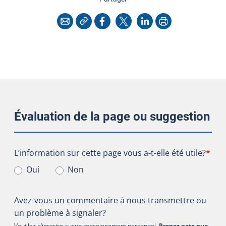
Copier l'adresse
Imprimer
Courriel
Facebook
X
LinkedIn
Évaluation de la page ou suggestion
L’information sur cette page vous a-t-elle été utile?
L’information sur cette page vous a-t-elle été utile?
*
Oui
Non
Avez-vous un commentaire à nous transmettre ou
un problème à signaler?
Veuillez n’inscrire aucun renseignement personnel.
Prenez note que