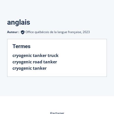
Traductions
anglais
Auteur :
Office québécois de la langue française,
2023
:
Termes
cryogenic tanker truck
cryogenic road tanker
cryogenic tanker
cette page
Partager