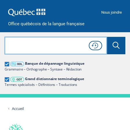
Passer à la recherche
Passer au contenu
Passer à la navigation
Nous joindre
Office québécois de la langue française
Rechercher dans tout le site
Lancer 
Consulter l'
Historique
de recherche
Grand dictionnaire terminologique
Banque de dépannage linguistique
Restreindre aux termes
Grammaire – Orthographe – Syntaxe – Rédaction
Grand dictionnaire terminologique
Termes spécialisés – Définitions – Traductions
Accueil