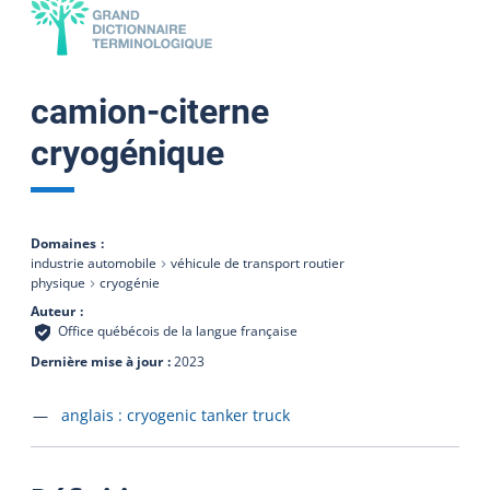
camion-citerne
cryogénique
Domaines
industrie automobile
véhicule de transport routier
physique
cryogénie
Auteur
Office québécois de la langue française
Dernière mise à jour
2023
Accéder à la fiche en
anglais :
cryogenic tanker truck