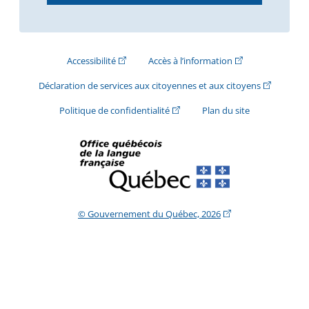
(Cet hyperlien externe s'ouvrira dans une nouve
(Cet hyperlien exte
Accessibilité
Accès à l’information
(Cet hyperli
Déclaration de services aux citoyennes et aux citoyens
(Cet hyperlien externe s'ouvrira d
Politique de confidentialité
Plan du site
(Cet hyperlien extern
© Gouvernement du Québec, 2026