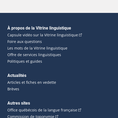
Navigation principale
À propos de la Vitrine linguistique
(Cet hyperlien externe
Capsule vidéo sur la Vitrine linguistique
Foire aux questions
Les mots de la Vitrine linguistique
Offre de services linguistiques
Politiques et guides
Actualités
Articles et fiches en vedette
Brèves
Autres sites
(Cet hyperlien externe 
Office québécois de la langue française
(Cet hyperlien externe s'ouvrira dan
Commission de toponymie