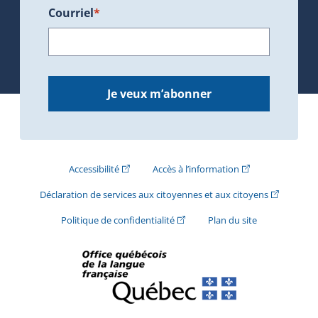
Courriel
*
Je veux m’abonner
(Cet hyperlien externe s'ouvrira dans une nouve
(Cet hyperlien exte
Accessibilité
Accès à l’information
(Cet hyperli
Déclaration de services aux citoyennes et aux citoyens
(Cet hyperlien externe s'ouvrira d
Politique de confidentialité
Plan du site