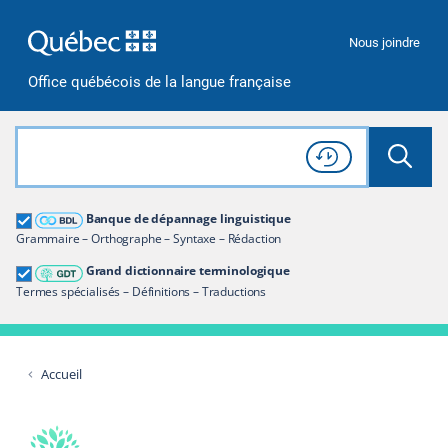
Passer à la recherche
Passer au contenu
Passer à la navigation
Nous joindre
Office québécois de la langue française
Rechercher dans tout le site
Lancer 
Consulter l'
Historique
de recherche
Grand dictionnaire terminologique
Banque de dépannage linguistique
Restreindre aux termes
Grammaire – Orthographe – Syntaxe – Rédaction
Grand dictionnaire terminologique
Termes spécialisés – Définitions – Traductions
Accueil