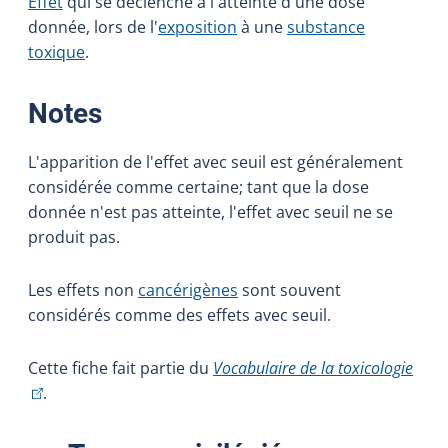
Effet
qui se déclenche à l'atteinte d'une dose
donnée, lors de l'
exposition
à une
substance
toxique
.
:
Notes
L'apparition de l'effet avec seuil est généralement
considérée comme certaine; tant que la dose
donnée n'est pas atteinte, l'effet avec seuil ne se
produit pas.
Les effets non
cancérigènes
sont souvent
considérés comme des effets avec seuil.
(Cet 
Cette fiche fait partie du
Vocabulaire de la toxicologie
.