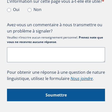
L’information sur cette page vous a-t-elle été utile?
L’information sur cette page vous a-t-elle été utile?
*
Oui
Non
Avez-vous un commentaire à nous transmettre ou
un problème à signaler?
Veuillez n’inscrire aucun renseignement personnel.
Prenez note que
vous ne recevrez aucune réponse
.
Pour obtenir une réponse à une question de nature
linguistique, utilisez le formulaire
Nous joindre
.
Soumettre