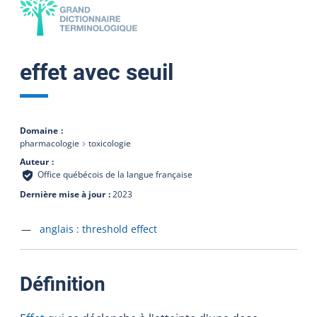
effet avec seuil
Domaine
pharmacologie
toxicologie
Auteur
Office québécois de la langue française
Dernière mise à jour
2023
Accéder à la fiche en
anglais :
threshold effect
:
Définition