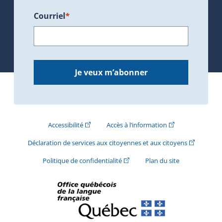
Courriel
*
Je veux m’abonner
(Cet hyperlien externe s'ouvrira dans une nouve
(Cet hyperlien exte
Accessibilité
Accès à l’information
(Cet hyperli
Déclaration de services aux citoyennes et aux citoyens
(Cet hyperlien externe s'ouvrira d
Politique de confidentialité
Plan du site