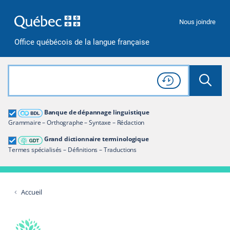
Passer à la recherche
Passer au contenu
Passer à la navigation
Nous joindre
Office québécois de la langue française
Rechercher dans tout le site
Lancer 
Consulter l'
Historique
de recherche
Grand dictionnaire terminologique
Banque de dépannage linguistique
Restreindre aux termes
Grammaire – Orthographe – Syntaxe – Rédaction
Grand dictionnaire terminologique
Termes spécialisés – Définitions – Traductions
Accueil