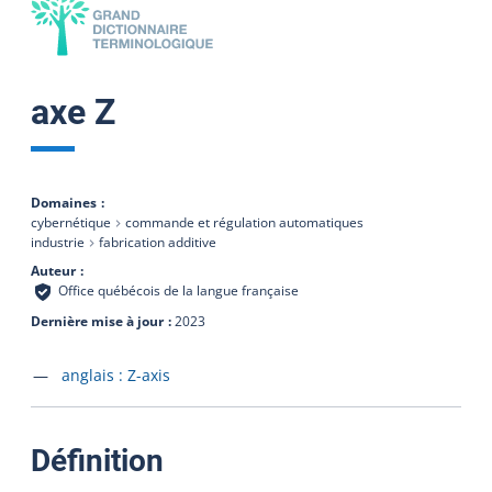
axe Z
Domaines
cybernétique
commande et régulation automatiques
industrie
fabrication additive
Auteur
Office québécois de la langue française
Dernière mise à jour
2023
Accéder à la fiche en
anglais :
Z-axis
:
Définition