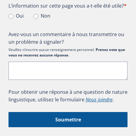
L’information sur cette page vous a-t-elle été utile?
L’information sur cette page vous a-t-elle été utile?
*
Oui
Non
Avez-vous un commentaire à nous transmettre ou
un problème à signaler?
Veuillez n’inscrire aucun renseignement personnel.
Prenez note que
vous ne recevrez aucune réponse
.
Pour obtenir une réponse à une question de nature
linguistique, utilisez le formulaire
Nous joindre
.
Soumettre