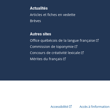
Actualités
Articles et fiches en vedette
Brèves
Autres sites
(Cet hype
Office québécois de la langue française
(Cet hyperlien externe
Commission de toponymie
(Cet hyperlien ext
Concours de créativité lexicale
(Cet hyperlien externe s'ouvr
Mérites du français
(Cet hyperlien externe s'ouvr
Accessibilité
Accès à l’information