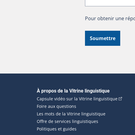
Pour obtenir une répo
Soumettre
Navigation principale
À propos de la Vitrine linguistique
(Cet hyp
Capsule vidéo sur la Vitrine linguistique
Foire aux questions
Les mots de la Vitrine linguistique
Offre de services linguistiques
Politiques et guides