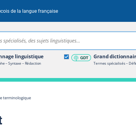
cois de la langue française
Rechercher dans tout le site
ire terminologique
nage linguistique
Grand dictionnai
e – Syntaxe – Rédaction
Termes spécialisés – Défi
re terminologique
t