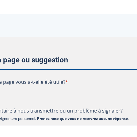
la page ou suggestion
te page vous a-t-elle été utile?
e page vous a-t-elle été utile?
*
aire à nous transmettre ou un problème à signaler?
nseignement personnel.
Prenez note que vous ne recevrez aucune réponse
.