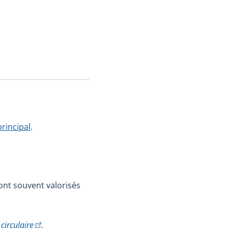
principal
.
ont souvent valorisés
(Cet hyperlien externe s'ouvrira dans une nouvelle fenêt
circulaire
.