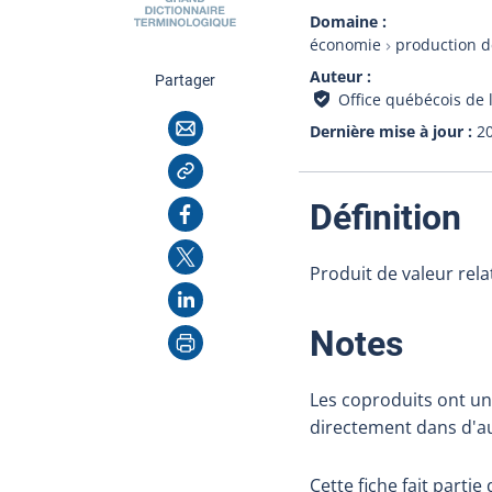
Domaine
économie
production d
Auteur
cette page
Partager
Office québécois de 
Courriel
Dernière mise à jour
2
Copier l'adresse
:
Facebook
Définition
X
Produit de valeur rela
LinkedIn
Imprimer
:
Notes
Les coproduits ont u
directement dans d'aut
Cette fiche fait parti