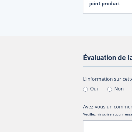
joint product
Évaluation de 
L’information sur cet
L’information sur cett
Oui
Non
Avez-vous un comment
Veuillez n’inscrire aucun re