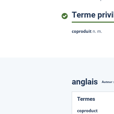
Terme privi
coproduit
n. m.
Traduction
anglais
Auteur 
:
Termes
coproduct