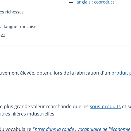
Accéder à la fiche en
anglais :
coproduct
es richesses
la langue française
022
tivement élevée, obtenu lors de la fabrication d'un
produit 
ne plus grande valeur marchande que les
sous-produits
et s
res filières industrielles.
e du vocabulaire
Entrer dans la ronde : vocabulaire de l'économie 