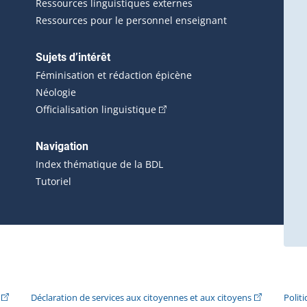
Ressources linguistiques externes
Ressources pour le personnel enseignant
Sujets d’intérêt
Féminisation et rédaction épicène
Néologie
(Cet hyperlien externe s'ouvrira 
Officialisation linguistique
rlien externe s'ouvrira dans une nouvelle fenêtre.)
 s'ouvrira dans une nouvelle fenêtre.)
erne s'ouvrira dans une nouvelle fenêtre.)
Navigation
ira dans une nouvelle fenêtre.)
Index thématique de la BDL
Tutoriel
ira dans une nouvelle fenêtre.)
(Cet hyperlien externe s'ouvrira dans une nouvelle fenêtre.)
(Cet hyperlie
Déclaration de services aux citoyennes et aux citoyens
Polit