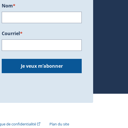
Nom
*
Courriel
*
dans une nouvelle fenêtre.)
Je veux m’abonner
n externe s'ouvrira dans une nouvelle fenêtre.)
(Cet hyperlien externe s'ouvrira dans une nouvelle fenê
ique de confidentialité
Plan du site