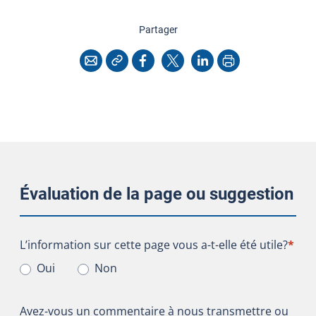
cette page
Partager
Copier l'adresse
Imprimer
Courriel
Facebook
X
LinkedIn
Évaluation de la page ou suggestion
L’information sur cette page vous a-t-elle été utile?
L’information sur cette page vous a-t-elle été utile?
*
Oui
Non
Avez-vous un commentaire à nous transmettre ou