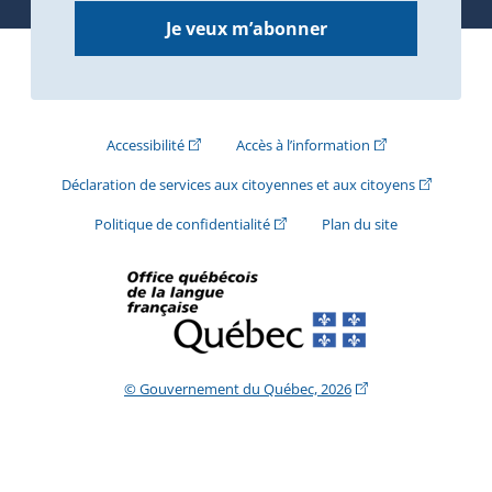
Je veux m’abonner
(Cet hyperlien externe s'ouvrira dans une nouve
(Cet hyperlien exte
Accessibilité
Accès à l’information
(Cet hyperli
Déclaration de services aux citoyennes et aux citoyens
(Cet hyperlien externe s'ouvrira d
Politique de confidentialité
Plan du site
(Cet hyperlien extern
© Gouvernement du Québec, 2026