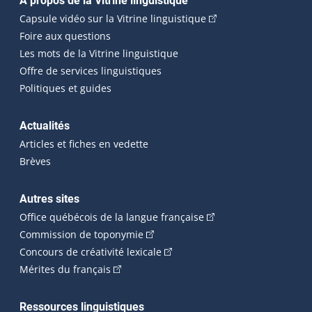
Navigation principale
À propos de la Vitrine linguistique
(Cet hyperlien externe
Capsule vidéo sur la Vitrine linguistique
Foire aux questions
Les mots de la Vitrine linguistique
Offre de services linguistiques
Politiques et guides
Actualités
Articles et fiches en vedette
Brèves
Autres sites
(Cet hyperlien externe 
Office québécois de la langue française
(Cet hyperlien externe s'ouvrira dan
Commission de toponymie
(Cet hyperlien externe s'ouvrira
Concours de créativité lexicale
(Cet hyperlien externe s'ouvrira dans une n
Mérites du français
Ressources linguistiques