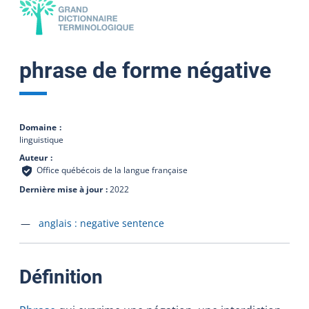
phrase de forme négative
Domaine
linguistique
Auteur
Office québécois de la langue française
Dernière mise à jour
2022
Accéder à la fiche en
anglais :
negative sentence
:
Définition