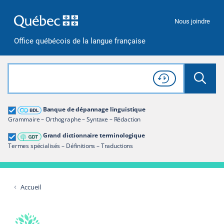
Passer à la recherche
Passer au contenu
Passer à la navigation
Nous joindre
Office québécois de la langue française
Rechercher dans tout le site
Lancer 
Consulter l'
Historique
de recherche
Grand dictionnaire terminologique
Banque de dépannage linguistique
Restreindre aux termes
Grammaire – Orthographe – Syntaxe – Rédaction
Grand dictionnaire terminologique
Termes spécialisés – Définitions – Traductions
Accueil