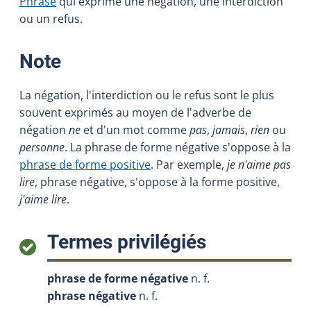
Phrase
qui exprime une négation, une interdiction
ou un refus.
:
Note
La négation, l'interdiction ou le refus sont le plus
souvent exprimés au moyen de l'adverbe de
négation
ne
et d'un mot comme
pas
,
jamais
,
rien
ou
personne
. La phrase de forme négative s'oppose à la
phrase de forme positive
. Par exemple,
je n'aime pas
lire
, phrase négative, s'oppose à la forme positive,
j'aime lire
.
:
Termes privilégiés
phrase de forme négative
n. f.
phrase négative
n. f.