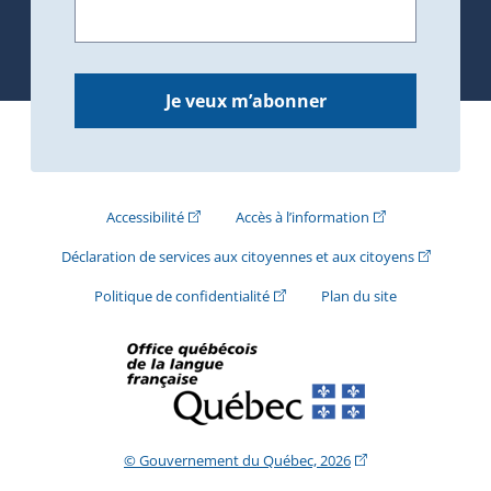
Je veux m’abonner
(Cet hyperlien externe s'ouvrira dans une nouve
(Cet hyperlien exte
Accessibilité
Accès à l’information
(Cet hyperli
Déclaration de services aux citoyennes et aux citoyens
(Cet hyperlien externe s'ouvrira d
Politique de confidentialité
Plan du site
(Cet hyperlien extern
© Gouvernement du Québec, 2026