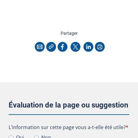
cette page
Partager
Copier l'adresse
Imprimer
Courriel
Facebook
X
LinkedIn
Évaluation de la page ou suggestion
L’information sur cette page vous a-t-elle été utile?
L’information sur cette page vous a-t-elle été utile?
*
Oui
Non