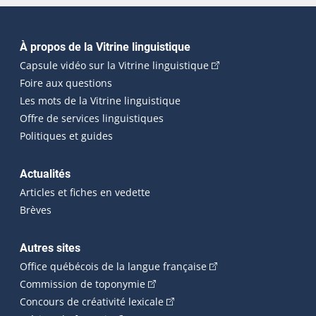
Navigation principale
À propos de la Vitrine linguistique
(Cet hyperlien externe
Capsule vidéo sur la Vitrine linguistique
Foire aux questions
Les mots de la Vitrine linguistique
Offre de services linguistiques
Politiques et guides
Actualités
Articles et fiches en vedette
Brèves
Autres sites
(Cet hyperlien externe 
Office québécois de la langue française
(Cet hyperlien externe s'ouvrira dan
Commission de toponymie
(Cet hyperlien externe s'ouvrira
Concours de créativité lexicale