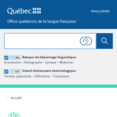
Passer à la recherche
Passer au contenu
Passer à la navigation
Nous joindre
Office québécois de la langue française
Rechercher dans tout le site
Lancer 
Consulter l'
Historique
de recherche
Grand dictionnaire terminologique
Banque de dépannage linguistique
Restreindre aux termes
Grammaire – Orthographe – Syntaxe – Rédaction
Grand dictionnaire terminologique
Termes spécialisés – Définitions – Traductions
Accueil