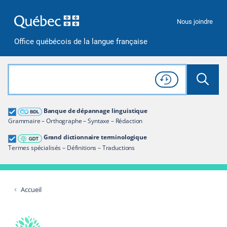
Passer à la recherche
Passer au contenu
Passer à la navigation
Nous joindre
Office québécois de la langue française
Rechercher dans tout le site
Lancer 
Consulter l'
Historique
de recherche
Grand dictionnaire terminologique
Banque de dépannage linguistique
Restreindre aux termes
Grammaire – Orthographe – Syntaxe – Rédaction
Grand dictionnaire terminologique
Termes spécialisés – Définitions – Traductions
Accueil