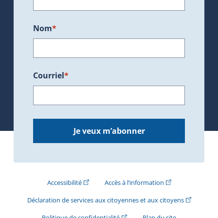
Nom
*
Courriel
*
Je veux m’abonner
(Cet hyperlien externe s'ouvrira dans une nouve
(Cet hyperlien exte
Accessibilité
Accès à l’information
(Cet hyperli
Déclaration de services aux citoyennes et aux citoyens
(Cet hyperlien externe s'ouvrira d
Politique de confidentialité
Plan du site