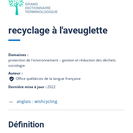
recyclage à l'aveuglette
Domaines
protection de l'environnement
gestion et réduction des déchets
sociologie
Auteur
Office québécois de la langue française
Dernière mise à jour
2022
Accéder à la fiche en
anglais :
wishcycling
:
Définition