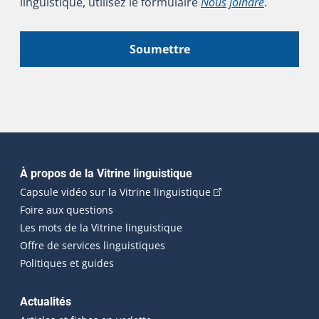
linguistique, utilisez le formulaire
Nous joindre
.
Soumettre
Navigation principale
À propos de la Vitrine linguistique
(Cet hyperlien externe
Capsule vidéo sur la Vitrine linguistique
Foire aux questions
Les mots de la Vitrine linguistique
Offre de services linguistiques
Politiques et guides
Actualités