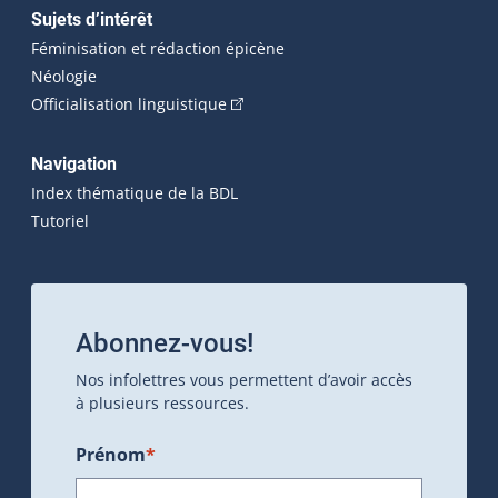
Sujets d’intérêt
Féminisation et rédaction épicène
Néologie
(Cet hyperlien externe s'ouvrira dan
Officialisation linguistique
Navigation
Index thématique de la BDL
Tutoriel
Abonnez-vous!
Nos infolettres vous permettent d’avoir accès
à plusieurs ressources.
Prénom
*