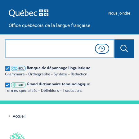
Passer à la recherche
Passer au contenu
Passer à la navigation
Nous joindre
Office québécois de la langue française
Rechercher dans tout le site
Lancer 
Consulter l'
Historique
de recherche
Grand dictionnaire terminologique
Banque de dépannage linguistique
Restreindre aux termes
Grammaire – Orthographe – Syntaxe – Rédaction
Grand dictionnaire terminologique
Termes spécialisés – Définitions – Traductions
Accueil