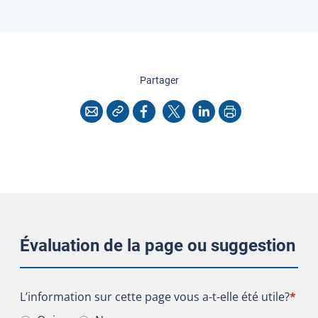
cette page
Partager
Copier l'adresse
Imprimer
Courriel
Facebook
X
LinkedIn
Évaluation de la page ou suggestion
L’information sur cette page vous a-t-elle été utile?
L’information sur cette page vous a-t-elle été utile?
*