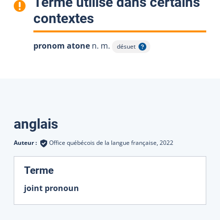
Terme utilisé dans certains
:
contextes
pronom atone
n. m.
désuet
Afficher l'infobulle
Traductions
anglais
Auteur :
Office québécois de la langue française,
2022
:
Terme
joint pronoun