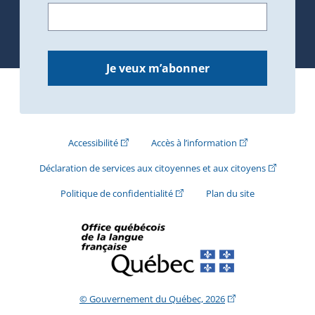
Je veux m’abonner
(Cet hyperlien externe s'ouvrira dans une nouve
(Cet hyperlien exte
Accessibilité
Accès à l’information
(Cet hyperli
Déclaration de services aux citoyennes et aux citoyens
(Cet hyperlien externe s'ouvrira d
Politique de confidentialité
Plan du site
(Cet hyperlien extern
© Gouvernement du Québec, 2026