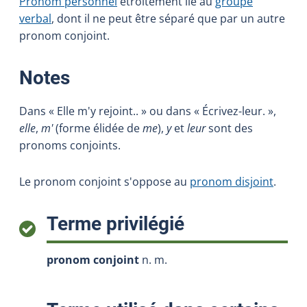
Pronom personnel
étroitement lié au
groupe
verbal
, dont il ne peut être séparé que par un autre
pronom conjoint.
:
Notes
Dans « Elle m'y rejoint.. » ou dans « Écrivez-leur. »,
elle
,
m'
(forme élidée de
me
),
y
et
leur
sont des
pronoms conjoints.
Le pronom conjoint s'oppose au
pronom disjoint
.
:
Terme privilégié
pronom conjoint
n. m.