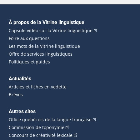
Navigation principale
À propos de la Vitrine linguistique
(Cet hyperlien externe
Capsule vidéo sur la Vitrine linguistique
Foire aux questions
Les mots de la Vitrine linguistique
Offre de services linguistiques
Politiques et guides
Actualités
Articles et fiches en vedette
Brèves
Autres sites
(Cet hyperlien externe 
Office québécois de la langue française
(Cet hyperlien externe s'ouvrira dan
Commission de toponymie
(Cet hyperlien externe s'ouvrira
Concours de créativité lexicale