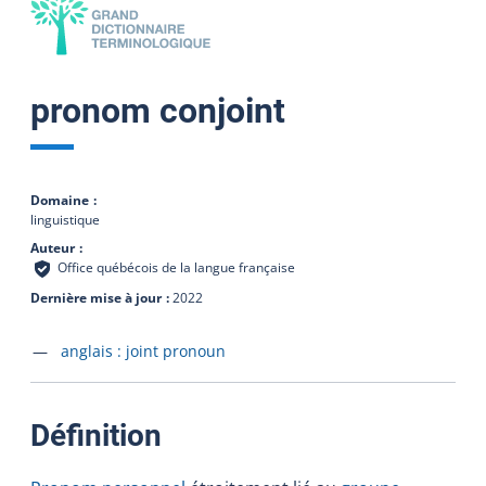
pronom conjoint
Domaine
linguistique
Auteur
Office québécois de la langue française
Dernière mise à jour
2022
Accéder à la fiche en
anglais :
joint pronoun
:
Définition