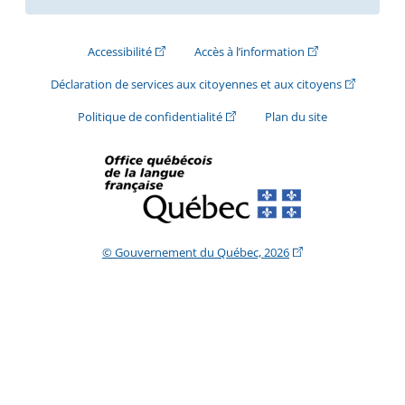
(Cet hyperlien externe s'ouvrira dans une nouve
(Cet hyperlien exte
Accessibilité
Accès à l’information
(Cet hyperli
Déclaration de services aux citoyennes et aux citoyens
(Cet hyperlien externe s'ouvrira d
Politique de confidentialité
Plan du site
(Cet hyperlien extern
© Gouvernement du Québec, 2026