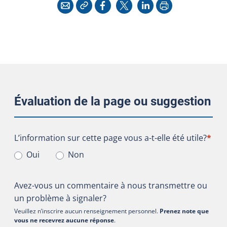
Copier l'adresse
Imprimer
Courriel
Facebook
X
LinkedIn
Évaluation de la page ou suggestion
L’information sur cette page vous a-t-elle été utile?
L’information sur cette page vous a-t-elle été utile?
*
Oui
Non
Avez-vous un commentaire à nous transmettre ou
un problème à signaler?
Veuillez n’inscrire aucun renseignement personnel.
Prenez note que
vous ne recevrez aucune réponse
.