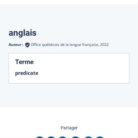
Traductions
anglais
Auteur :
Office québécois de la langue française,
2022
:
Terme
predicate
cette page
Partager