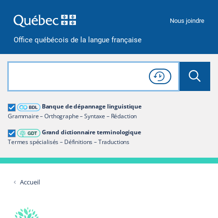
Passer à la recherche
Passer au contenu
Passer à la navigation
Nous joindre
Office québécois de la langue française
Rechercher dans tout le site
Lancer 
Consulter l'
Historique
de recherche
Grand dictionnaire terminologique
Banque de dépannage linguistique
Restreindre aux termes
Grammaire – Orthographe – Syntaxe – Rédaction
Grand dictionnaire terminologique
Termes spécialisés – Définitions – Traductions
Accueil