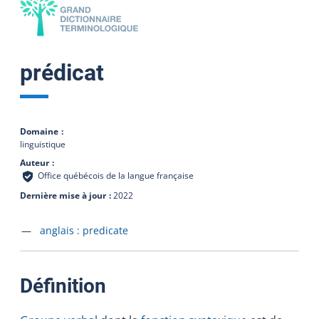
prédicat
Domaine
linguistique
Auteur
Office québécois de la langue française
Dernière mise à jour
2022
Accéder à la fiche en
anglais :
predicate
:
Définition