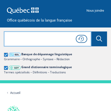
Passer à la recherche
Passer au contenu
Passer à la navigation
Nous joindre
Office québécois de la langue française
Rechercher dans tout le site
Lancer 
Consulter l'
Historique
de recherche
Grand dictionnaire terminologique
Banque de dépannage linguistique
Restreindre aux termes
Grammaire – Orthographe – Syntaxe – Rédaction
Grand dictionnaire terminologique
Termes spécialisés – Définitions – Traductions
Accueil