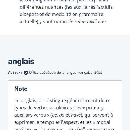
différentes nuances (les auxiliaires factitifs,
d'aspect et de modalité en grammaire
actuelle) y sont nommés
semi-auxiliaires
.
Traductions
anglais
Auteur :
Office québécois de la langue française,
2022
:
Note
En anglais, on distingue généralement deux
types de verbes auxiliaires : les « primary
auxiliary verbs » (
be
,
do
et
have
), qui servent à
exprimer le temps et l'aspect, et les « modal
auxiliary verbs » (p. ex.,
can
,
shall
,
may
et
must
),