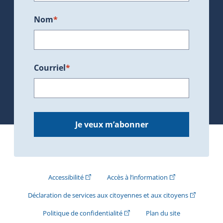
Nom
*
Courriel
*
Je veux m’abonner
(Cet hyperlien externe s'ouvrira dans une nouve
(Cet hyperlien exte
Accessibilité
Accès à l’information
(Cet hyperli
Déclaration de services aux citoyennes et aux citoyens
(Cet hyperlien externe s'ouvrira d
Politique de confidentialité
Plan du site