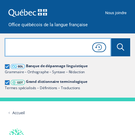
Passer à la recherche
Passer au contenu
Passer à la navigation
Nous joindre
Office québécois de la langue française
Rechercher dans tout le site
Lancer 
Consulter l'
Historique
de recherche
Grand dictionnaire terminologique
Banque de dépannage linguistique
Restreindre aux termes
Grammaire – Orthographe – Syntaxe – Rédaction
Grand dictionnaire terminologique
Termes spécialisés – Définitions – Traductions
Accueil