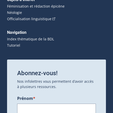
Féminisation et rédaction épicène
Néologie
(Cet hyperlien externe s'ouvrira dan
Officialisation linguistique
Navigation
Index thématique de la BDL
Tutoriel
Abonnez-vous!
Nos infolettres vous permettent d’avoir accès
à plusieurs ressources.
Prénom
*