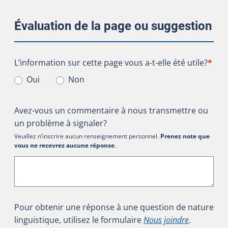
Évaluation de la page ou suggestion
L’information sur cette page vous a-t-elle été utile?
L’information sur cette page vous a-t-elle été utile?
*
Oui
Non
Avez-vous un commentaire à nous transmettre ou
un problème à signaler?
Veuillez n’inscrire aucun renseignement personnel.
Prenez note que
vous ne recevrez aucune réponse
.
Pour obtenir une réponse à une question de nature
linguistique, utilisez le formulaire
Nous joindre
.