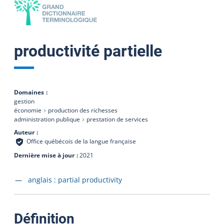
productivité partielle
Domaines
gestion
économie
production des richesses
administration publique
prestation de services
Auteur
Office québécois de la langue française
Dernière mise à jour
2021
Accéder à la fiche en
anglais :
partial productivity
:
Définition