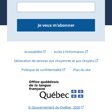
Je veux m’abonner
(Cet hyperlien externe s'ouvrira dans une nouve
(Cet hyperlien exte
Accessibilité
Accès à l’information
(Cet hyperli
Déclaration de services aux citoyennes et aux citoyens
(Cet hyperlien externe s'ouvrira d
Politique de confidentialité
Plan du site
(Cet hyperlien extern
© Gouvernement du Québec, 2026