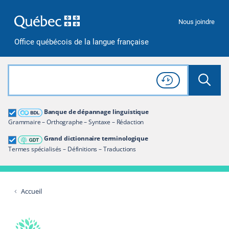
Passer à la recherche
Passer au contenu
Passer à la navigation
Nous joindre
Office québécois de la langue française
Rechercher dans tout le site
Lancer 
Consulter l'
Historique
de recherche
Grand dictionnaire terminologique
Banque de dépannage linguistique
Restreindre aux termes
Grammaire – Orthographe – Syntaxe – Rédaction
Grand dictionnaire terminologique
Termes spécialisés – Définitions – Traductions
Accueil