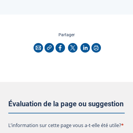
cette page
Partager
Copier l'adresse
Imprimer
Courriel
Facebook
X
LinkedIn
Évaluation de la page ou suggestion
L’information sur cette page vous a-t-elle été utile?
L’information sur cette page vous a-t-elle été utile?
*