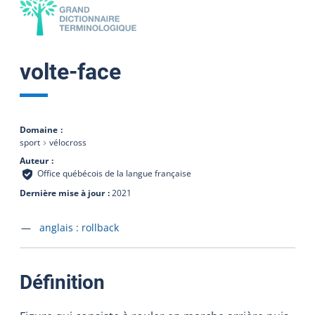
volte-face
Domaine
sport
vélocross
Auteur
Office québécois de la langue française
Dernière mise à jour
2021
Accéder à la fiche en
anglais :
rollback
:
Définition