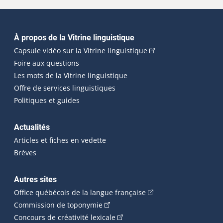
Navigation principale
À propos de la Vitrine linguistique
(Cet hyperlien externe
Capsule vidéo sur la Vitrine linguistique
Foire aux questions
Les mots de la Vitrine linguistique
Offre de services linguistiques
Politiques et guides
Actualités
Articles et fiches en vedette
Brèves
Autres sites
(Cet hyperlien externe 
Office québécois de la langue française
(Cet hyperlien externe s'ouvrira dan
Commission de toponymie
(Cet hyperlien externe s'ouvrira
Concours de créativité lexicale