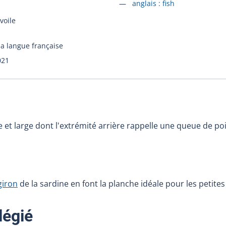
Accéder à la fiche en
anglais :
fish
voile
la langue française
021
 et large dont l'extrémité arrière rappelle une queue de po
giron
de la sardine en font la planche idéale pour les petites
:
légié