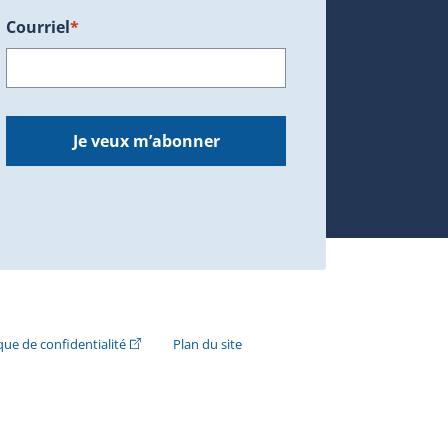
Courriel
*
dans une nouvelle fenêtre.)
Je veux m’abonner
n externe s'ouvrira dans une nouvelle fenêtre.)
(Cet hyperlien externe s'ouvrira dans une nouvelle fenê
ique de confidentialité
Plan du site