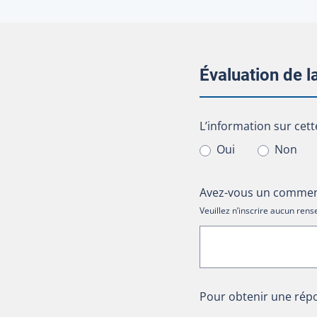
Évaluation de 
L’information sur cet
L’information sur cett
Oui
Non
Avez-vous un comment
Veuillez n’inscrire aucun re
Pour obtenir une répo