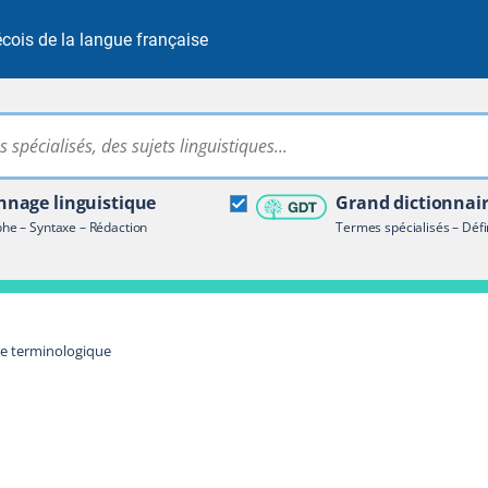
cois de la langue française
Rechercher dans tout le site
ire terminologique
nage linguistique
Grand dictionnai
e – Syntaxe – Rédaction
Termes spécialisés – Défi
re terminologique