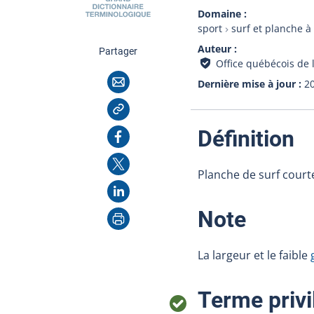
Domaine
sport
surf et planche à 
Auteur
cette page
Partager
Office québécois de 
Courriel
Dernière mise à jour
2
Copier l'adresse
:
Facebook
Définition
X
Planche de surf courte
LinkedIn
Imprimer
:
Note
La largeur et le faible
Terme privi