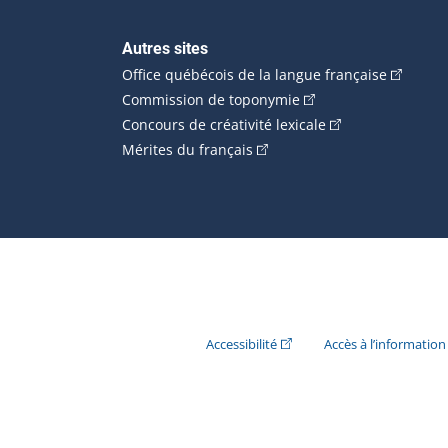
Autres sites
(Cet hype
Office québécois de la langue française
(Cet hyperlien externe
Commission de toponymie
(Cet hyperlien ext
Concours de créativité lexicale
(Cet hyperlien externe s'ouvr
Mérites du français
(Cet hyperlien externe s'ouvr
Accessibilité
Accès à l’information