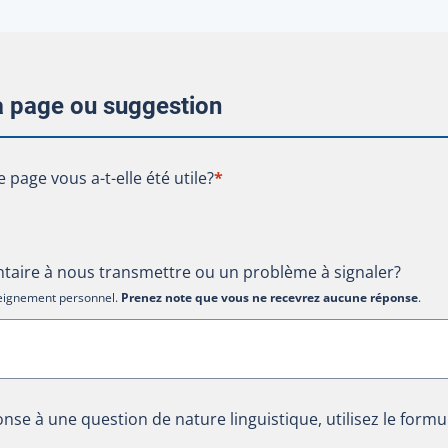
la page ou suggestion
te page vous a-t-elle été utile?
e page vous a-t-elle été utile?
*
aire à nous transmettre ou un problème à signaler?
nseignement personnel.
Prenez note que vous ne recevrez aucune réponse
.
nse à une question de nature linguistique, utilisez le formu