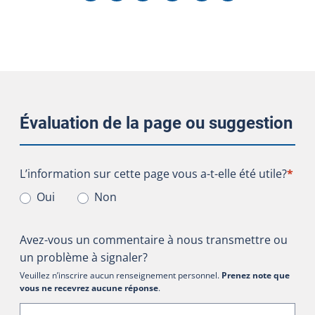
Évaluation de la page ou suggestion
L’information sur cette page vous a-t-elle été utile?
L’information sur cette page vous a-t-elle été utile?
*
Oui
Non
Avez-vous un commentaire à nous transmettre ou
un problème à signaler?
Veuillez n’inscrire aucun renseignement personnel.
Prenez note que
vous ne recevrez aucune réponse
.