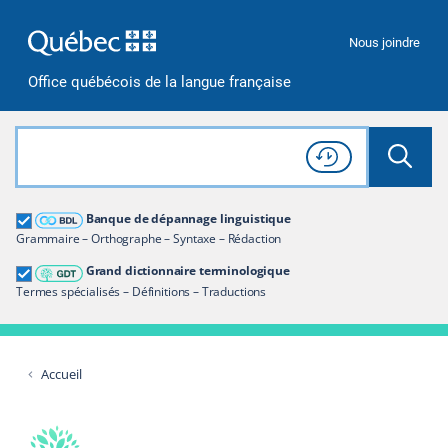
Passer à la recherche
Passer au contenu
Passer à la navigation
Nous joindre
Office québécois de la langue française
Rechercher dans tout le site
Lancer 
Consulter l'
Historique
de recherche
Grand dictionnaire terminologique
Banque de dépannage linguistique
Restreindre aux termes
Grammaire – Orthographe – Syntaxe – Rédaction
Grand dictionnaire terminologique
Termes spécialisés – Définitions – Traductions
Accueil