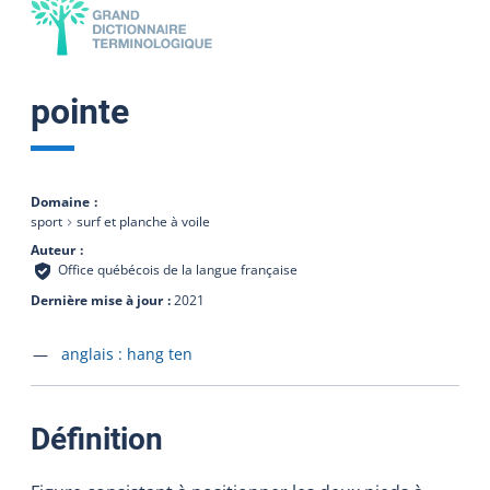
pointe
Domaine
sport
surf et planche à voile
Auteur
Office québécois de la langue française
Dernière mise à jour
2021
Accéder à la fiche en
anglais :
hang ten
:
Définition