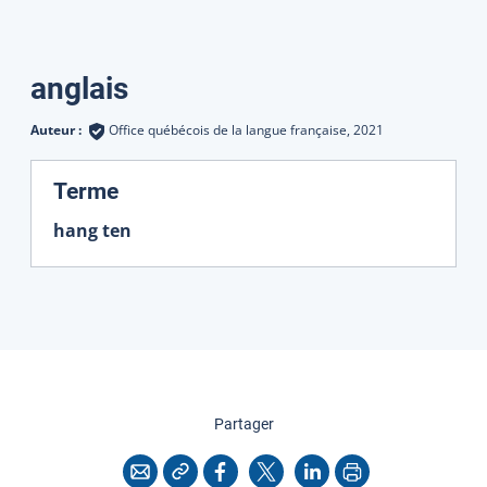
Traductions
anglais
Auteur :
Office québécois de la langue française,
2021
:
Terme
hang ten
cette page
Partager
Copier l'adresse
Imprimer
Courriel
Facebook
X
LinkedIn