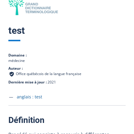
test
Domaine
médecine
Auteur
Office québécois de la langue française
Dernière mise à jour
2021
Accéder à la fiche en
anglais :
test
:
Définition