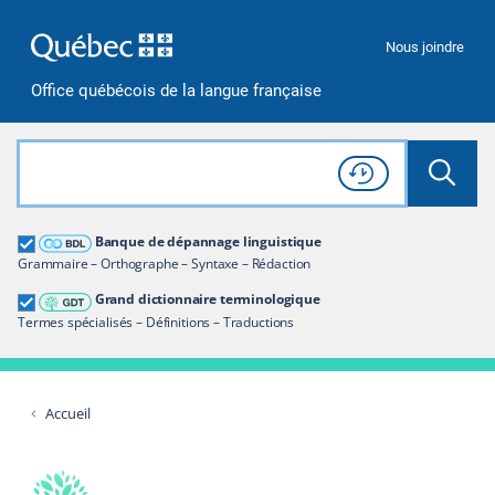
Passer à la recherche
Passer au contenu
Passer à la navigation
Nous joindre
Office québécois de la langue française
Rechercher dans tout le site
Lancer 
Consulter l'
Historique
de recherche
Grand dictionnaire terminologique
Banque de dépannage linguistique
Restreindre aux termes
Grammaire – Orthographe – Syntaxe – Rédaction
Grand dictionnaire terminologique
Termes spécialisés – Définitions – Traductions
Accueil