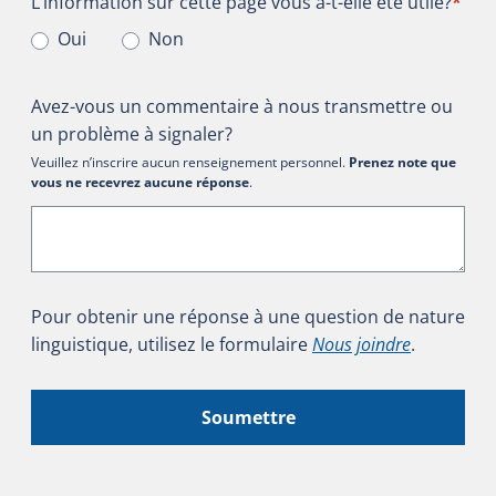
L’information sur cette page vous a-t-elle été utile?
L’information sur cette page vous a-t-elle été utile?
*
Oui
Non
Avez-vous un commentaire à nous transmettre ou
un problème à signaler?
Veuillez n’inscrire aucun renseignement personnel.
Prenez note que
vous ne recevrez aucune réponse
.
Pour obtenir une réponse à une question de nature
linguistique, utilisez le formulaire
Nous joindre
.
Soumettre