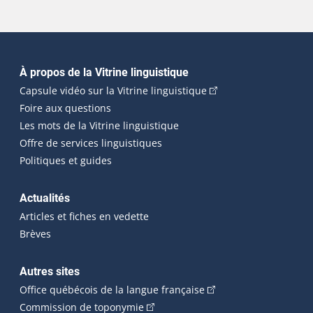
Navigation principale
À propos de la Vitrine linguistique
(Cet hyperlien externe
Capsule vidéo sur la Vitrine linguistique
Foire aux questions
Les mots de la Vitrine linguistique
Offre de services linguistiques
Politiques et guides
Actualités
Articles et fiches en vedette
Brèves
Autres sites
(Cet hyperlien externe 
Office québécois de la langue française
(Cet hyperlien externe s'ouvrira dan
Commission de toponymie