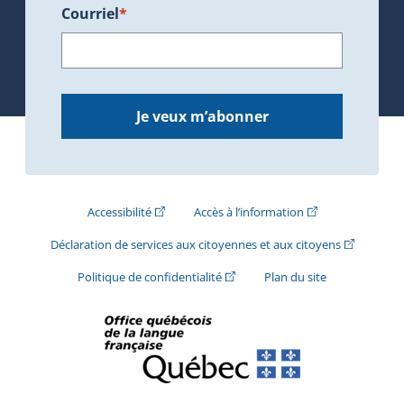
Courriel
*
Je veux m’abonner
(Cet hyperlien externe s'ouvrira dans une nouve
(Cet hyperlien exte
Accessibilité
Accès à l’information
(Cet hyperli
Déclaration de services aux citoyennes et aux citoyens
(Cet hyperlien externe s'ouvrira d
Politique de confidentialité
Plan du site