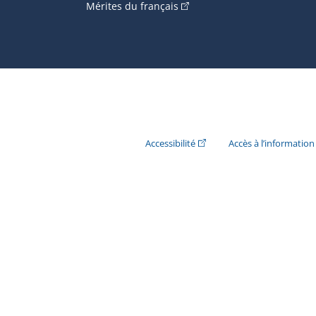
(Cet hyperlien externe s'ouvr
Mérites du français
(Cet hyperlien externe s'ouvr
Accessibilité
Accès à l’information