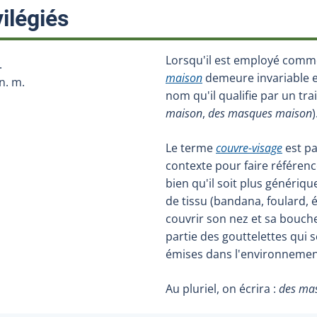
:
ilégiés
Lorsqu'il est employé comm
.
maison
demeure invariable et 
n. m.
nom qu'il qualifie par un trai
maison
,
des masques maison
)
Le terme
couvre-visage
est pa
contexte pour faire référe
bien qu'il soit plus génériqu
de tissu (bandana, foulard, 
couvrir son nez et sa bouch
partie des gouttelettes qui 
émises dans l'environnemen
Au pluriel, on écrira :
des mas