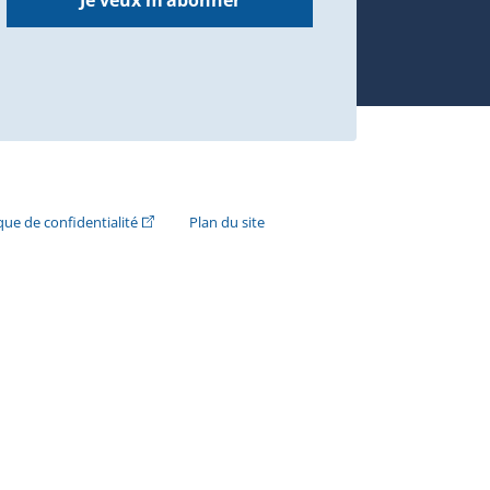
Je veux m’abonner
n externe s'ouvrira dans une nouvelle fenêtre.)
(Cet hyperlien externe s'ouvrira dans une nouvelle fenê
ique de confidentialité
Plan du site
e s'ouvrira dans une nouvelle fenêtre.)