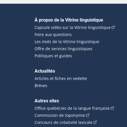
Navigation principale
À propos de la Vitrine linguistique
(Cet hyp
Capsule vidéo sur la Vitrine linguistique
Foire aux questions
Les mots de la Vitrine linguistique
Offre de services linguistiques
Politiques et guides
Actualités
Articles et fiches en vedette
Brèves
Autres sites
(Cet hype
Office québécois de la langue française
(Cet hyperlien externe
Commission de toponymie
(Cet hyperlien ext
Concours de créativité lexicale