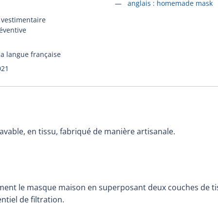
Accéder à la fiche en
anglais :
homemade mask
 vestimentaire
éventive
la langue française
021
avable, en tissu, fabriqué de manière artisanale.
ment le masque maison en superposant deux couches de ti
iel de filtration.