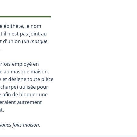
e épithète, le nom
il n'est pas joint au
t d'union (
un masque
.
rfois employé en
nce au masque maison,
e et désigne toute pièce
écharpe) utilisée pour
e afin de bloquer une
seraient autrement
t.
ques faits maison
.