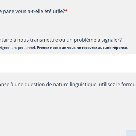
te page vous a-t-elle été utile?
e page vous a-t-elle été utile?
*
aire à nous transmettre ou un problème à signaler?
nseignement personnel.
Prenez note que vous ne recevrez aucune réponse
.
nse à une question de nature linguistique, utilisez le formu