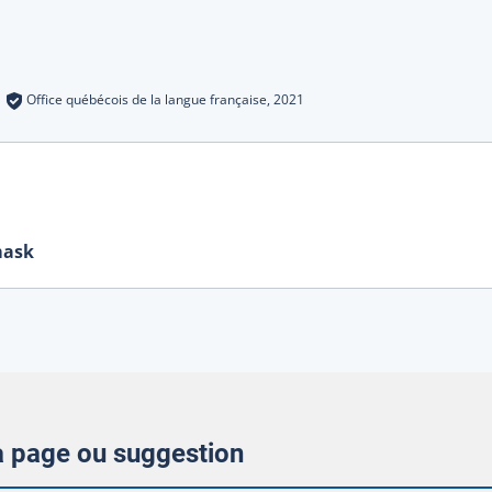
s
:
Office québécois de la langue française,
2021
mask
la page ou suggestion