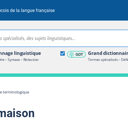
cois de la langue française
Rechercher dans tout le site
ire terminologique
nage linguistique
Grand dictionnai
e – Syntaxe – Rédaction
Termes spécialisés – Défi
re terminologique
maison