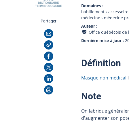
Domaines
habillement
accessoire
médecine
médecine pr
cette page
Partager
Auteur
Courriel
Office québécois de 
Dernière mise à jour
2
Copier l'adresse
Facebook
:
Définition
X
LinkedIn
Masque non médical
l
Imprimer
:
Note
On fabrique générale
d'augmenter son potent