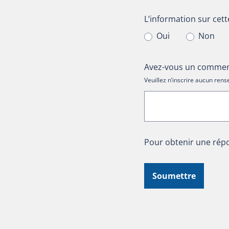
L’information sur cet
L’information sur cett
Oui
Non
Avez-vous un comment
Veuillez n’inscrire aucun re
Pour obtenir une répo
Soumettre