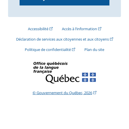
(Cet hyperlien externe s'ouvrira dans une nouve
(Cet hyperlien exte
Accessibilité
Accès à l’information
(Cet hyperli
Déclaration de services aux citoyennes et aux citoyens
(Cet hyperlien externe s'ouvrira d
Politique de confidentialité
Plan du site
(Cet hyperlien extern
© Gouvernement du Québec, 2026