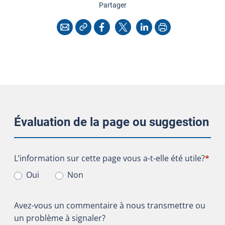
cette page
Partager
Copier l'adresse
Imprimer
Courriel
Facebook
X
LinkedIn
Évaluation de la page ou suggestion
L’information sur cette page vous a-t-elle été utile?
L’information sur cette page vous a-t-elle été utile?
*
Oui
Non
Avez-vous un commentaire à nous transmettre ou
un problème à signaler?