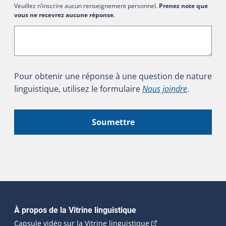
Veuillez n’inscrire aucun renseignement personnel.
Prenez note que
vous ne recevrez aucune réponse
.
Pour obtenir une réponse à une question de nature
linguistique, utilisez le formulaire
Nous joindre
.
Soumettre
Navigation principale
À propos de la Vitrine linguistique
(Cet hyperlien externe
Capsule vidéo sur la Vitrine linguistique