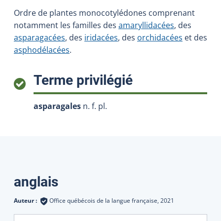
Ordre de plantes monocotylédones comprenant
notamment les familles des
amaryllidacées
, des
asparagacées
, des
iridacées
, des
orchidacées
et des
asphodélacées
.
:
Terme privilégié
asparagales
n. f. pl.
Traductions
anglais
Auteur :
Office québécois de la langue française,
2021