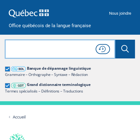
Passer à la recherche
Passer au contenu
Passer à la navigation
Nous joindre
Office québécois de la langue française
Rechercher dans tout le site
Lancer 
Consulter l'
Historique
de recherche
Grand dictionnaire terminologique
Banque de dépannage linguistique
Restreindre aux termes
Grammaire – Orthographe – Syntaxe – Rédaction
Grand dictionnaire terminologique
Termes spécialisés – Définitions – Traductions
Accueil