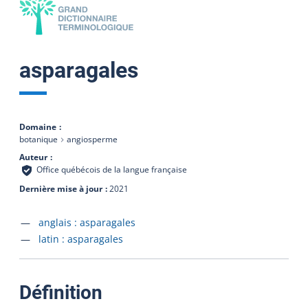
asparagales
Domaine
botanique
angiosperme
Auteur
Office québécois de la langue française
Dernière mise à jour
2021
Accéder à la fiche en
anglais :
asparagales
Accéder à la fiche en
latin :
asparagales
:
Définition