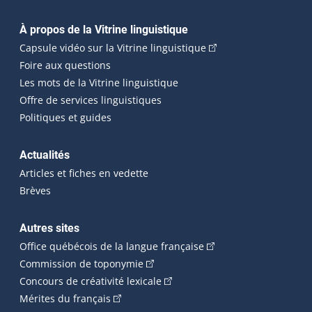
Navigation principale
À propos de la Vitrine linguistique
(Cet hyperlien externe
Capsule vidéo sur la Vitrine linguistique
Foire aux questions
Les mots de la Vitrine linguistique
Offre de services linguistiques
Politiques et guides
Actualités
Articles et fiches en vedette
Brèves
Autres sites
(Cet hyperlien externe 
Office québécois de la langue française
(Cet hyperlien externe s'ouvrira dan
Commission de toponymie
(Cet hyperlien externe s'ouvrira
Concours de créativité lexicale
(Cet hyperlien externe s'ouvrira dans une n
Mérites du français