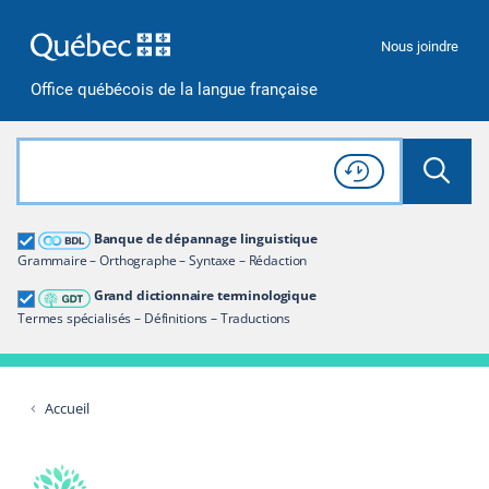
Passer à la recherche
Passer au contenu
Passer à la navigation
Nous joindre
Office québécois de la langue française
Rechercher dans tout le site
Lancer 
Consulter l'
Historique
de recherche
Grand dictionnaire terminologique
Banque de dépannage linguistique
Restreindre aux termes
Grammaire – Orthographe – Syntaxe – Rédaction
Grand dictionnaire terminologique
Termes spécialisés – Définitions – Traductions
Accueil