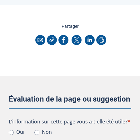
cette page
Partager
Copier l'adresse
Imprimer
Courriel
Facebook
X
LinkedIn
Évaluation de la page ou suggestion
L’information sur cette page vous a-t-elle été utile?
L’information sur cette page vous a-t-elle été utile?
*
Oui
Non