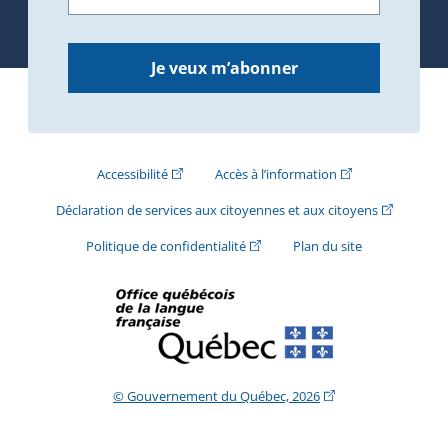
Je veux m’abonner
(Cet hyperlien externe s'ouvrira dans une nouve
(Cet hyperlien exte
Accessibilité
Accès à l’information
(Cet hyperli
Déclaration de services aux citoyennes et aux citoyens
(Cet hyperlien externe s'ouvrira d
Politique de confidentialité
Plan du site
(Cet hyperlien extern
© Gouvernement du Québec, 2026