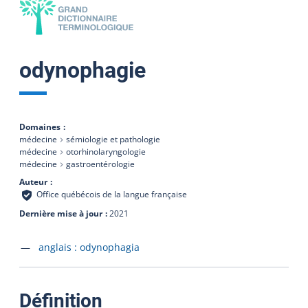
odynophagie
Domaines
médecine
sémiologie et pathologie
médecine
otorhinolaryngologie
médecine
gastroentérologie
Auteur
Office québécois de la langue française
Dernière mise à jour
2021
Accéder à la fiche en
anglais :
odynophagia
:
Définition