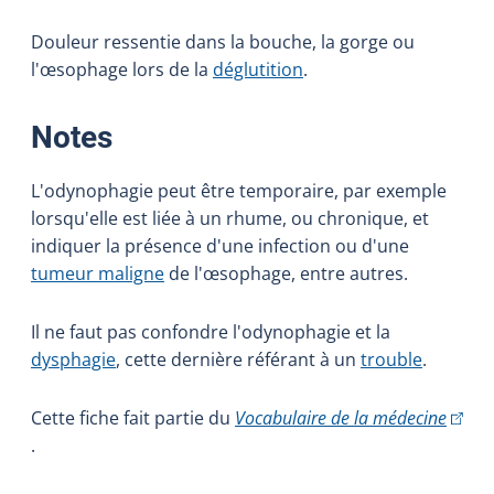
Douleur ressentie dans la bouche, la gorge ou
l'œsophage lors de la
déglutition
.
:
Notes
L'odynophagie peut être temporaire, par exemple
lorsqu'elle est liée à un rhume, ou chronique, et
indiquer la présence d'une infection ou d'une
tumeur maligne
de l'œsophage, entre autres.
Il ne faut pas confondre l'odynophagie et la
dysphagie
, cette dernière référant à un
trouble
.
(Cet h
Cette fiche fait partie du
Vocabulaire de la médecine
.