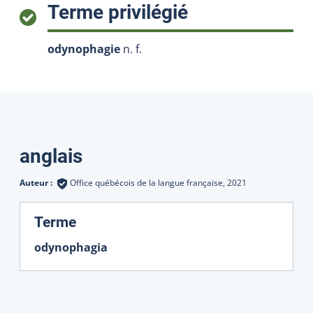
:
Terme privilégié
odynophagie
n. f.
Traductions
anglais
Auteur :
Office québécois de la langue française,
2021
:
Terme
odynophagia