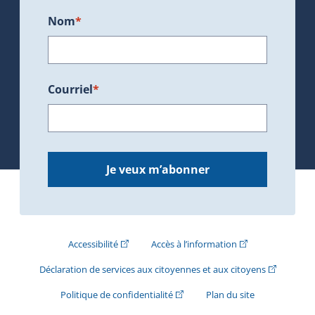
Nom
*
Courriel
*
Je veux m’abonner
(Cet hyperlien externe s'ouvrira dans une nouve
(Cet hyperlien exte
Accessibilité
Accès à l’information
(Cet hyperli
Déclaration de services aux citoyennes et aux citoyens
(Cet hyperlien externe s'ouvrira d
Politique de confidentialité
Plan du site