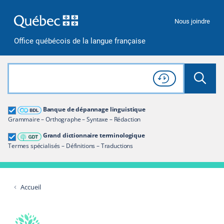
Passer à la recherche
Passer au contenu
Passer à la navigation
Nous joindre
Office québécois de la langue française
Rechercher dans tout le site
Lancer 
Consulter l'
Historique
de recherche
Grand dictionnaire terminologique
Banque de dépannage linguistique
Restreindre aux termes
Grammaire – Orthographe – Syntaxe – Rédaction
Grand dictionnaire terminologique
Termes spécialisés – Définitions – Traductions
Accueil