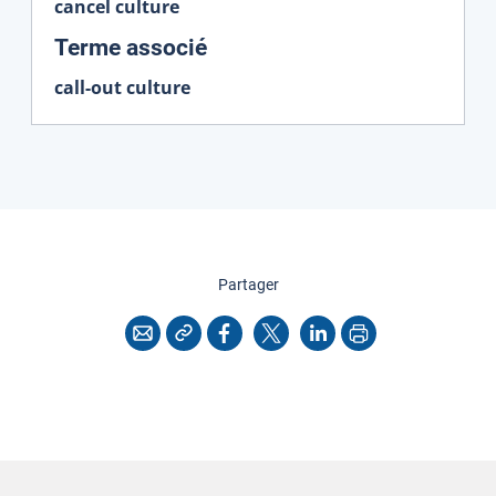
cancel culture
:
Terme associé
call-out culture
cette page
Partager
Copier l'adresse
Imprimer
Courriel
Facebook
X
LinkedIn