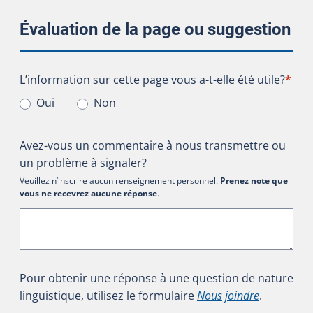
Évaluation de la page ou suggestion
L’information sur cette page vous a-t-elle été utile?
L’information sur cette page vous a-t-elle été utile?
*
Oui
Non
Avez-vous un commentaire à nous transmettre ou
un problème à signaler?
Veuillez n’inscrire aucun renseignement personnel.
Prenez note que
vous ne recevrez aucune réponse
.
Pour obtenir une réponse à une question de nature
linguistique, utilisez le formulaire
Nous joindre
.