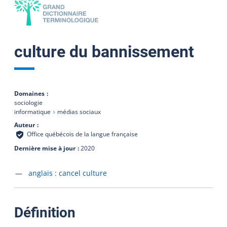
culture du bannissement
Domaines
sociologie
informatique
médias sociaux
Auteur
Office québécois de la langue française
Dernière mise à jour
2020
Accéder à la fiche en
anglais :
cancel culture
:
Définition