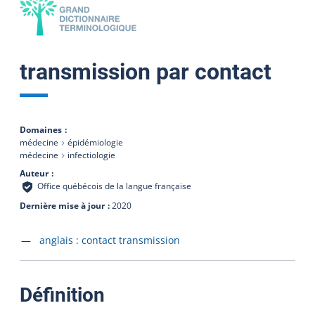
transmission par contact
Domaines
médecine
épidémiologie
médecine
infectiologie
Auteur
Office québécois de la langue française
Dernière mise à jour
2020
Accéder à la fiche en
anglais :
contact transmission
:
Définition