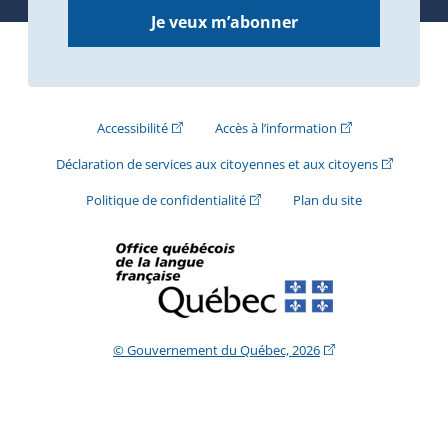
Je veux m’abonner
(Cet hyperlien externe s'ouvrira dans une nouve
(Cet hyperlien exte
Accessibilité
Accès à l’information
(Cet hyperli
Déclaration de services aux citoyennes et aux citoyens
(Cet hyperlien externe s'ouvrira d
Politique de confidentialité
Plan du site
(Cet hyperlien extern
© Gouvernement du Québec, 2026