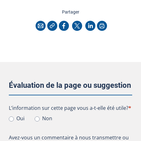
cette page
Partager
Copier l'adresse
Imprimer
Courriel
Facebook
X
LinkedIn
Évaluation de la page ou suggestion
L’information sur cette page vous a-t-elle été utile?
L’information sur cette page vous a-t-elle été utile?
*
Oui
Non
Avez-vous un commentaire à nous transmettre ou