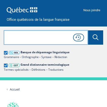
Passer à la recherche
Passer au contenu
Passer à la navigation
Nous joindre
Office québécois de la langue française
Rechercher dans tout le site
Lancer 
Consulter l'
Historique
de recherche
Grand dictionnaire terminologique
Banque de dépannage linguistique
Restreindre aux termes
Grammaire – Orthographe – Syntaxe – Rédaction
Grand dictionnaire terminologique
Termes spécialisés – Définitions – Traductions
Accueil