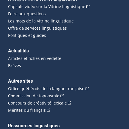
Navigation principale
(Cet hyperlien externe
Capsule vidéo sur la Vitrine linguistique
Foire aux questions
Les mots de la Vitrine linguistique
Offre de services linguistiques
Politiques et guides
Actualités
Articles et fiches en vedette
Brèves
Autres sites
(Cet hyperlien externe 
Office québécois de la langue française
(Cet hyperlien externe s'ouvrira dan
Commission de toponymie
(Cet hyperlien externe s'ouvrira
Concours de créativité lexicale
(Cet hyperlien externe s'ouvrira dans une n
Mérites du français
Ressources linguistiques