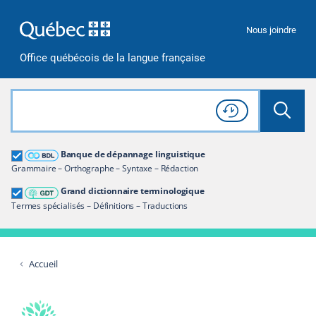
Passer à la recherche
Passer au contenu
Passer à la navigation
Nous joindre
Office québécois de la langue française
Rechercher dans tout le site
Lancer 
Consulter l'
Historique
de recherche
Grand dictionnaire terminologique
Banque de dépannage linguistique
Restreindre aux termes
Grammaire – Orthographe – Syntaxe – Rédaction
Grand dictionnaire terminologique
Termes spécialisés – Définitions – Traductions
Accueil