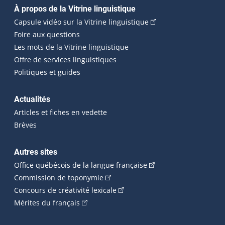
Navigation principale
À propos de la Vitrine linguistique
(Cet hyperlien externe
Capsule vidéo sur la Vitrine linguistique
Foire aux questions
Les mots de la Vitrine linguistique
Offre de services linguistiques
Politiques et guides
Actualités
Articles et fiches en vedette
Brèves
Autres sites
(Cet hyperlien externe 
Office québécois de la langue française
(Cet hyperlien externe s'ouvrira dan
Commission de toponymie
(Cet hyperlien externe s'ouvrira
Concours de créativité lexicale
(Cet hyperlien externe s'ouvrira dans une n
Mérites du français