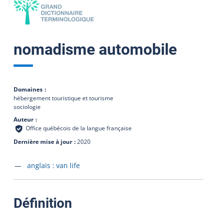
nomadisme automobile
Domaines
hébergement touristique et tourisme
sociologie
Auteur
Office québécois de la langue française
Dernière mise à jour
2020
Accéder à la fiche en
anglais :
van life
:
Définition