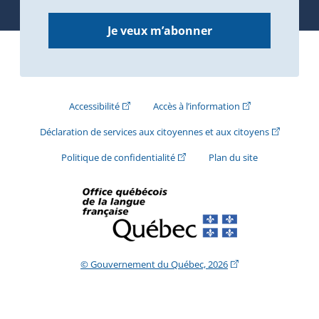
Je veux m’abonner
(Cet hyperlien externe s'ouvrira dans une nouve
(Cet hyperlien exte
Accessibilité
Accès à l’information
(Cet hyperli
Déclaration de services aux citoyennes et aux citoyens
(Cet hyperlien externe s'ouvrira d
Politique de confidentialité
Plan du site
(Cet hyperlien extern
© Gouvernement du Québec, 2026