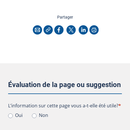
cette page
Partager
Copier l'adresse
Imprimer
Courriel
Facebook
X
LinkedIn
Évaluation de la page ou suggestion
L’information sur cette page vous a-t-elle été utile?
L’information sur cette page vous a-t-elle été utile?
*
Oui
Non