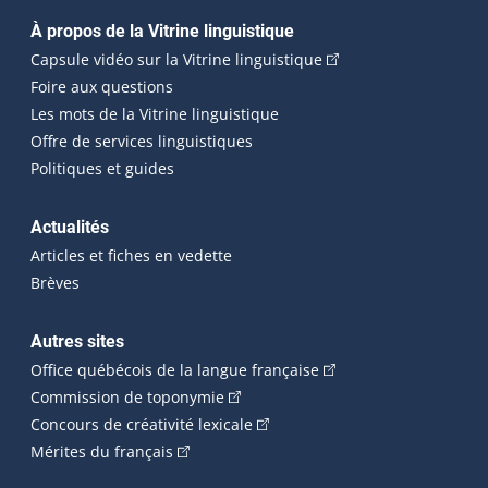
Navigation principale
À propos de la Vitrine linguistique
(Cet hyperlien externe
Capsule vidéo sur la Vitrine linguistique
Foire aux questions
Les mots de la Vitrine linguistique
Offre de services linguistiques
Politiques et guides
Actualités
Articles et fiches en vedette
Brèves
Autres sites
(Cet hyperlien externe 
Office québécois de la langue française
(Cet hyperlien externe s'ouvrira dan
Commission de toponymie
(Cet hyperlien externe s'ouvrira
Concours de créativité lexicale
(Cet hyperlien externe s'ouvrira dans une n
Mérites du français