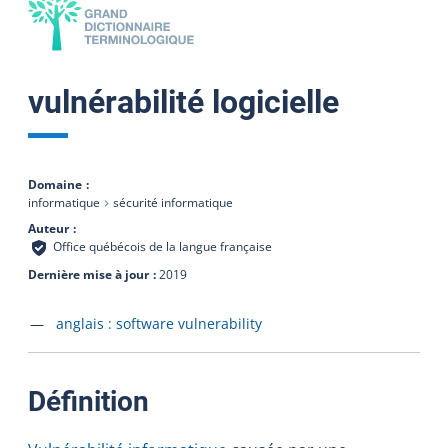
vulnérabilité logicielle
Domaine
informatique
sécurité informatique
Auteur
Office québécois de la langue française
Dernière mise à jour
2019
Accéder à la fiche en
anglais :
software vulnerability
:
Définition