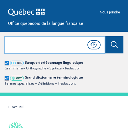
Passer à la recherche
Passer au contenu
Passer à la navigation
Nous joindre
Office québécois de la langue française
Rechercher dans tout le site
Lancer 
Consulter l'
Historique
de recherche
Grand dictionnaire terminologique
Banque de dépannage linguistique
Restreindre aux termes
Grammaire – Orthographe – Syntaxe – Rédaction
Grand dictionnaire terminologique
Termes spécialisés – Définitions – Traductions
Accueil