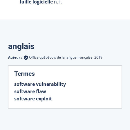
faille logicielle
n. f.
Traductions
anglais
Auteur :
Office québécois de la langue française,
2019
:
Termes
software vulnerability
software flaw
software exploit