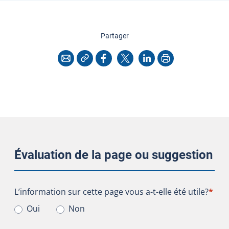
cette page
Partager
Copier l'adresse
Imprimer
Courriel
Facebook
X
LinkedIn
Évaluation de la page ou suggestion
L’information sur cette page vous a-t-elle été utile?
L’information sur cette page vous a-t-elle été utile?
*
Oui
Non