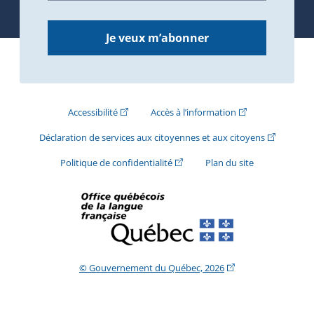
Je veux m’abonner
(Cet hyperlien externe s'ouvrira dans une nouve
(Cet hyperlien exte
Accessibilité
Accès à l’information
(Cet hyperli
Déclaration de services aux citoyennes et aux citoyens
(Cet hyperlien externe s'ouvrira d
Politique de confidentialité
Plan du site
(Cet hyperlien extern
© Gouvernement du Québec, 2026