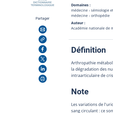
Domaines
médecine
sémiologie e
médecine
orthopédie
cette page
Partager
Auteur
Courriel
Académie nationale de 
Copier l'adresse
:
Facebook
Définition
X
Arthropathie métaboli
LinkedIn
la dégradation des nu
intraarticulaire de cr
Imprimer
:
Note
Les variations de l'ur
sang circulant : ce so