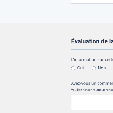
Évaluation de 
L’information sur cet
L’information sur cett
Oui
Non
Avez-vous un comment
Veuillez n’inscrire aucun re