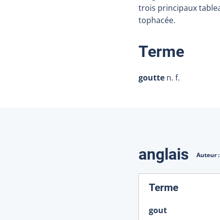
trois principaux table
tophacée.
:
Terme
goutte
n. f.
Traduction
anglais
Auteur 
:
Terme
gout