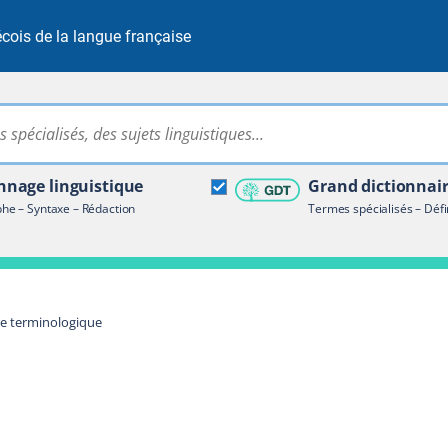
cois de la langue française
Rechercher dans tout le site
ire terminologique
nage linguistique
Grand dictionnai
e – Syntaxe – Rédaction
Termes spécialisés – Défi
re terminologique