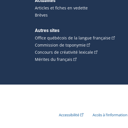
Actualités
Articles et fiches en vedette
Brèves
Autres sites
(Cet hype
Office québécois de la langue française
(Cet hyperlien externe
Commission de toponymie
(Cet hyperlien ext
Concours de créativité lexicale
(Cet hyperlien externe s'ouvr
Mérites du français
(Cet hyperlien externe s'ouvr
Accessibilité
Accès à l’information