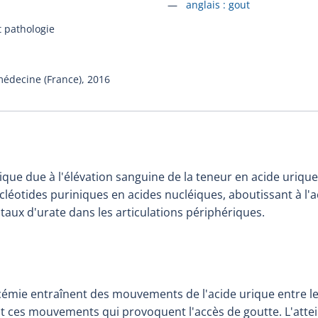
Accéder à la fiche en
anglais :
gout
t pathologie
médecine (France),
2016
que due à l'élévation sanguine de la teneur en acide urique
cléotides puriniques en acides nucléiques, aboutissant à l'
istaux d'urate dans les articulations périphériques.
icémie entraînent des mouvements de l'acide urique entre les
nt ces mouvements qui provoquent l'accès de goutte. L'attei