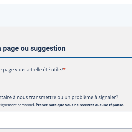
la page ou suggestion
te page vous a-t-elle été utile?
e page vous a-t-elle été utile?
*
aire à nous transmettre ou un problème à signaler?
nseignement personnel.
Prenez note que vous ne recevrez aucune réponse
.