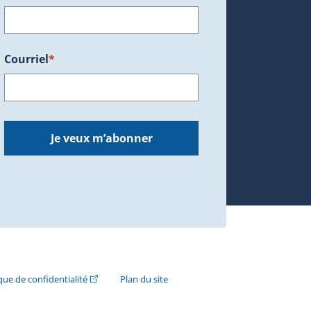
Courriel
*
dans une nouvelle fenêtre.)
Je veux m’abonner
n externe s'ouvrira dans une nouvelle fenêtre.)
(Cet hyperlien externe s'ouvrira dans une nouvelle fenê
ique de confidentialité
Plan du site