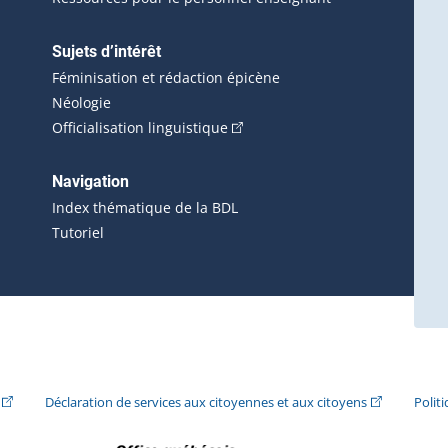
Sujets d’intérêt
Féminisation et rédaction épicène
Néologie
(Cet hyperlien externe s'ouvrira 
Officialisation linguistique
rlien externe s'ouvrira dans une nouvelle fenêtre.)
 s'ouvrira dans une nouvelle fenêtre.)
erne s'ouvrira dans une nouvelle fenêtre.)
Navigation
ira dans une nouvelle fenêtre.)
Index thématique de la BDL
Tutoriel
ira dans une nouvelle fenêtre.)
(Cet hyperlien externe s'ouvrira dans une nouvelle fenêtre.)
(Cet hyperlie
Déclaration de services aux citoyennes et aux citoyens
Polit