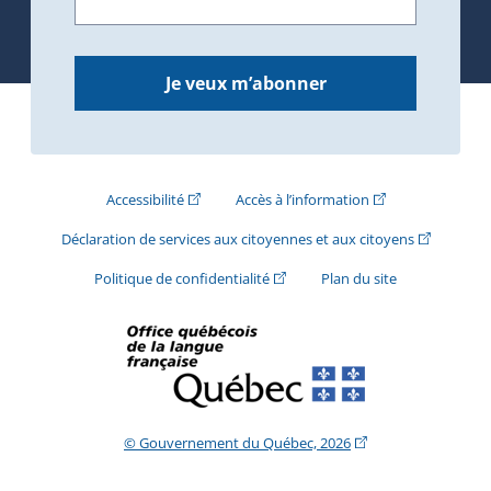
Je veux m’abonner
(Cet hyperlien externe s'ouvrira dans une nouve
(Cet hyperlien exte
Accessibilité
Accès à l’information
(Cet hyperli
Déclaration de services aux citoyennes et aux citoyens
(Cet hyperlien externe s'ouvrira d
Politique de confidentialité
Plan du site
(Cet hyperlien extern
© Gouvernement du Québec, 2026