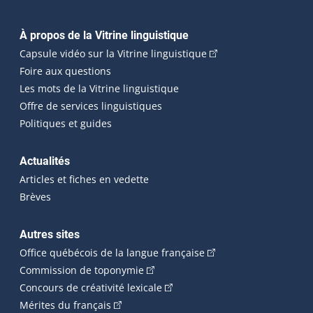
Navigation principale
À propos de la Vitrine linguistique
(Cet hyperlien externe
Capsule vidéo sur la Vitrine linguistique
Foire aux questions
Les mots de la Vitrine linguistique
Offre de services linguistiques
Politiques et guides
Actualités
Articles et fiches en vedette
Brèves
Autres sites
(Cet hyperlien externe 
Office québécois de la langue française
(Cet hyperlien externe s'ouvrira dan
Commission de toponymie
(Cet hyperlien externe s'ouvrira
Concours de créativité lexicale
(Cet hyperlien externe s'ouvrira dans une n
Mérites du français