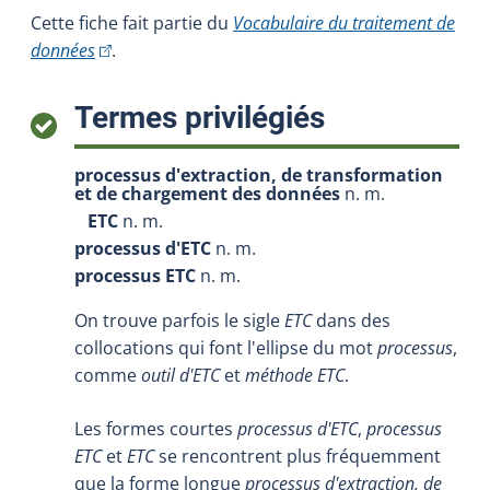
Cette fiche fait partie du
Vocabulaire du traitement de
(Cet hyperlien externe s'ouvrira dans une nouvelle fe
données
.
:
Termes privilégiés
processus d'extraction, de transformation
et de chargement des données
n. m.
ETC
n. m.
processus d'ETC
n. m.
processus ETC
n. m.
On trouve parfois le sigle
ETC
dans des
collocations qui font l'ellipse du mot
processus
,
comme
outil d'ETC
et
méthode ETC
.
Les formes courtes
processus d'ETC
,
processus
ETC
et
ETC
se rencontrent plus fréquemment
que la forme longue
processus d'extraction, de