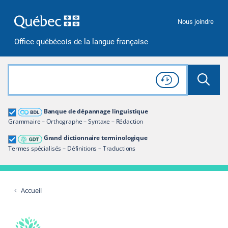
Passer à la recherche
Passer au contenu
Passer à la navigation
Nous joindre
Office québécois de la langue française
Rechercher dans tout le site
Lancer 
Consulter l'
Historique
de recherche
Grand dictionnaire terminologique
Banque de dépannage linguistique
Restreindre aux termes
Grammaire – Orthographe – Syntaxe – Rédaction
Grand dictionnaire terminologique
Termes spécialisés – Définitions – Traductions
Accueil