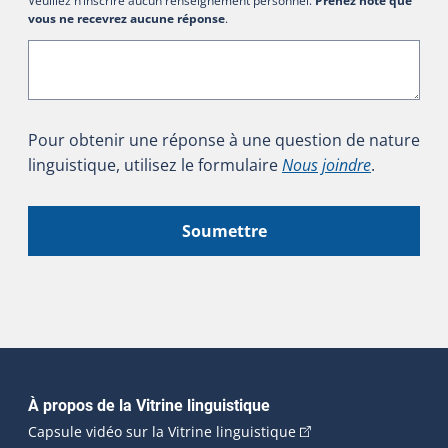
Veuillez n’inscrire aucun renseignement personnel.
Prenez note que
vous ne recevrez aucune réponse
.
Pour obtenir une réponse à une question de nature
linguistique, utilisez le formulaire
Nous joindre
.
Soumettre
Navigation principale
À propos de la Vitrine linguistique
(Cet hyperlien externe
Capsule vidéo sur la Vitrine linguistique