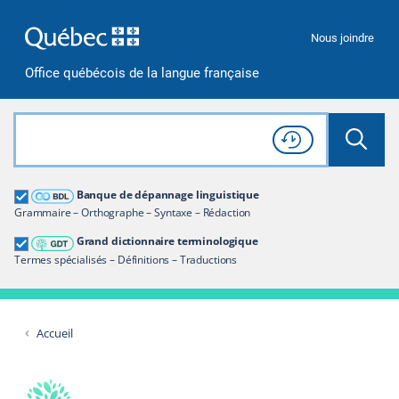
Passer à la recherche
Passer au contenu
Passer à la navigation
Nous joindre
Office québécois de la langue française
Rechercher dans tout le site
Lancer 
Consulter l'
Historique
de recherche
Grand dictionnaire terminologique
Banque de dépannage linguistique
Restreindre aux termes
Grammaire – Orthographe – Syntaxe – Rédaction
Grand dictionnaire terminologique
Termes spécialisés – Définitions – Traductions
Accueil