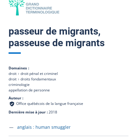
passeur de migrants,
passeuse de migrants
Domaines
droit
droit pénal et criminel
droit
droits fondamentaux
criminologie
appellation de personne
Auteur
Office québécois de la langue française
Dernière mise à jour
2018
Accéder à la fiche en
anglais :
human smuggler