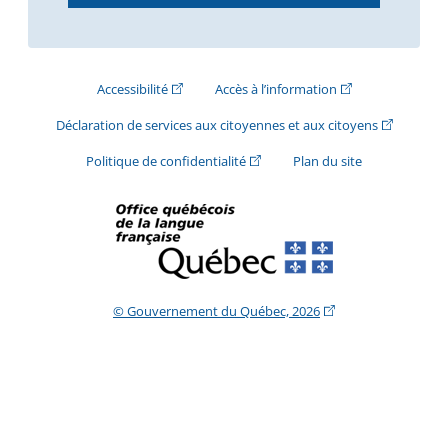
(Cet hyperlien externe s'ouvrira dans une nouve
(Cet hyperlien exte
Accessibilité
Accès à l’information
(Cet hyperli
Déclaration de services aux citoyennes et aux citoyens
(Cet hyperlien externe s'ouvrira d
Politique de confidentialité
Plan du site
(Cet hyperlien extern
© Gouvernement du Québec, 2026