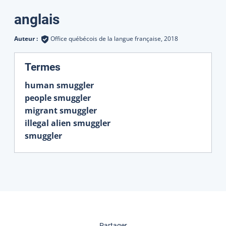
Traductions
anglais
Auteur :
Office québécois de la langue française,
2018
:
Termes
human smuggler
people smuggler
migrant smuggler
illegal alien smuggler
smuggler
cette page
Partager