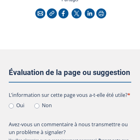
Copier l'adresse
Imprimer
Courriel
Facebook
X
LinkedIn
Évaluation de la page ou suggestion
L’information sur cette page vous a-t-elle été utile?
L’information sur cette page vous a-t-elle été utile?
*
Oui
Non
Avez-vous un commentaire à nous transmettre ou
un problème à signaler?