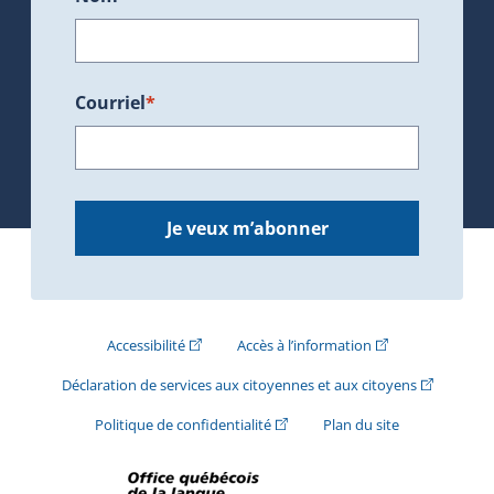
Courriel
*
Je veux m’abonner
(Cet hyperlien externe s'ouvrira dans une nouve
(Cet hyperlien exte
Accessibilité
Accès à l’information
(Cet hyperli
Déclaration de services aux citoyennes et aux citoyens
(Cet hyperlien externe s'ouvrira d
Politique de confidentialité
Plan du site