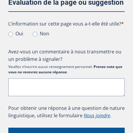
Évaluation de la page ou suggestion
L’information sur cette page vous a-t-elle été utile?
L’information sur cette page vous a-t-elle été utile?
*
Oui
Non
Avez-vous un commentaire à nous transmettre ou
un problème à signaler?
Veuillez n’inscrire aucun renseignement personnel.
Prenez note que
vous ne recevrez aucune réponse
.
Pour obtenir une réponse à une question de nature
linguistique, utilisez le formulaire
Nous joindre
.