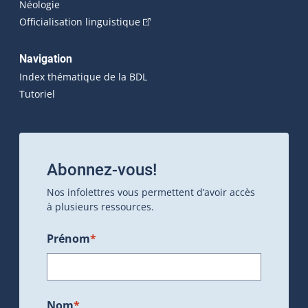
Néologie
(Cet hyperlien externe s'ouvrira dan
Officialisation linguistique
Navigation
Index thématique de la BDL
Tutoriel
Abonnez-vous!
Nos infolettres vous permettent d’avoir accès
à plusieurs ressources.
Prénom
*
Nom
*