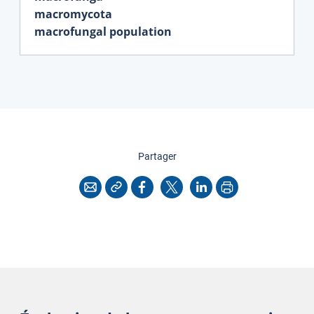
macromycota
macrofungal population
cette page
Partager
Copier l'adresse
Imprimer
Courriel
Facebook
X
LinkedIn