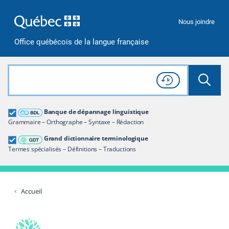
Passer à la recherche
Passer au contenu
Passer à la navigation
Nous joindre
Office québécois de la langue française
Rechercher dans tout le site
Lancer 
Consulter l'
Historique
de recherche
Grand dictionnaire terminologique
Banque de dépannage linguistique
Restreindre aux termes
Grammaire – Orthographe – Syntaxe – Rédaction
Grand dictionnaire terminologique
Termes spécialisés – Définitions – Traductions
Accueil