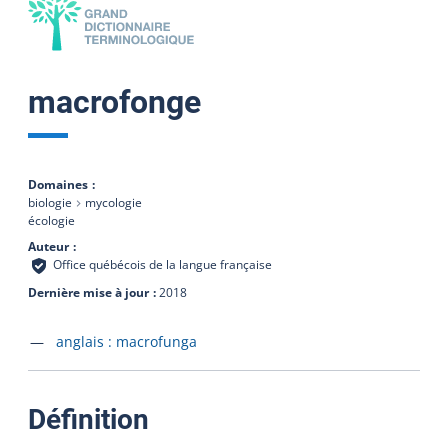
macrofonge
Domaines
biologie
mycologie
écologie
Auteur
Office québécois de la langue française
Dernière mise à jour
2018
Accéder à la fiche en
anglais :
macrofunga
:
Définition