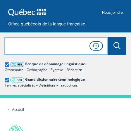
Passer à la recherche
Passer au contenu
Passer à la navigation
Nous joindre
Office québécois de la langue française
Rechercher dans tout le site
Lancer 
Consulter l'
Historique
de recherche
Grand dictionnaire terminologique
Banque de dépannage linguistique
Restreindre aux termes
Grammaire – Orthographe – Syntaxe – Rédaction
Grand dictionnaire terminologique
Termes spécialisés – Définitions – Traductions
Accueil