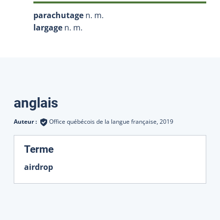
parachutage
n. m.
largage
n. m.
Traductions
anglais
Auteur :
Office québécois de la langue française,
2019
:
Terme
airdrop