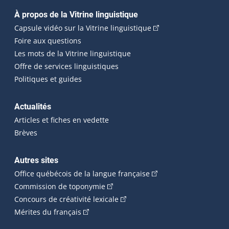
Navigation principale
À propos de la Vitrine linguistique
(Cet hyperlien externe
Capsule vidéo sur la Vitrine linguistique
Foire aux questions
Les mots de la Vitrine linguistique
Offre de services linguistiques
Politiques et guides
Actualités
Articles et fiches en vedette
Brèves
Autres sites
(Cet hyperlien externe 
Office québécois de la langue française
(Cet hyperlien externe s'ouvrira dan
Commission de toponymie
(Cet hyperlien externe s'ouvrira
Concours de créativité lexicale
(Cet hyperlien externe s'ouvrira dans une n
Mérites du français