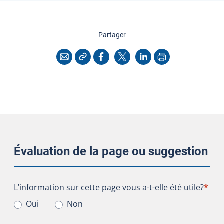
cette page
Partager
Copier l'adresse
Imprimer
Courriel
Facebook
X
LinkedIn
Évaluation de la page ou suggestion
L’information sur cette page vous a-t-elle été utile?
L’information sur cette page vous a-t-elle été utile?
*
Oui
Non