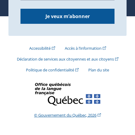
Je veux m’abonner
(Cet hyperlien externe s'ouvrira dans une nouve
(Cet hyperlien exte
Accessibilité
Accès à l’information
(Cet hyperli
Déclaration de services aux citoyennes et aux citoyens
(Cet hyperlien externe s'ouvrira d
Politique de confidentialité
Plan du site
(Cet hyperlien extern
© Gouvernement du Québec, 2026