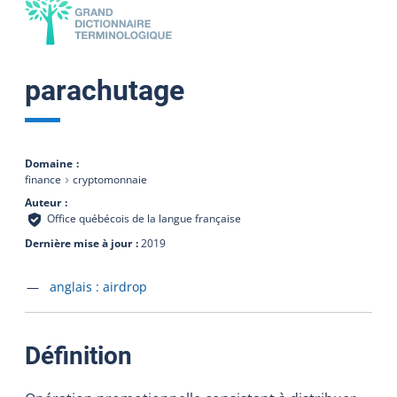
parachutage
Domaine
finance
cryptomonnaie
Auteur
Office québécois de la langue française
Dernière mise à jour
2019
Accéder à la fiche en
anglais :
airdrop
:
Définition