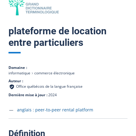
plateforme de location
entre particuliers
Domaine
informatique
commerce électronique
Auteur
Office québécois de la langue française
Dernière mise à jour
2024
Accéder à la fiche en
anglais :
peer-to-peer rental platform
:
Définition