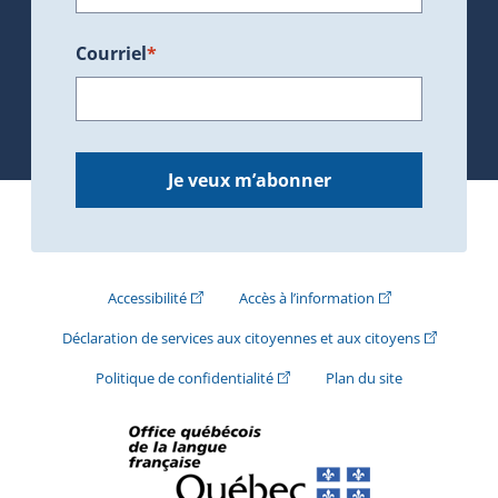
Courriel
*
Je veux m’abonner
(Cet hyperlien externe s'ouvrira dans une nouve
(Cet hyperlien exte
Accessibilité
Accès à l’information
(Cet hyperli
Déclaration de services aux citoyennes et aux citoyens
(Cet hyperlien externe s'ouvrira d
Politique de confidentialité
Plan du site