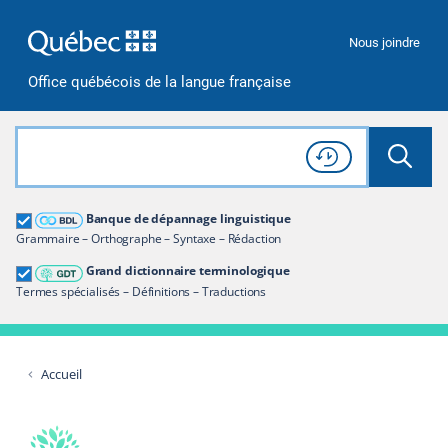
Passer à la recherche
Passer au contenu
Passer à la navigation
Nous joindre
Office québécois de la langue française
Rechercher dans tout le site
Lancer 
Consulter l'
Historique
de recherche
Grand dictionnaire terminologique
Banque de dépannage linguistique
Restreindre aux termes
Grammaire – Orthographe – Syntaxe – Rédaction
Grand dictionnaire terminologique
Termes spécialisés – Définitions – Traductions
Accueil