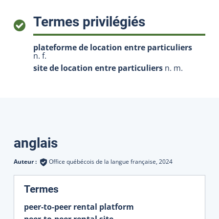
:
Termes privilégiés
plateforme de location entre particuliers
n. f.
site de location entre particuliers
n. m.
Traductions
anglais
Auteur :
Office québécois de la langue française,
2024
:
Termes
peer-to-peer rental platform
peer-to-peer rental site