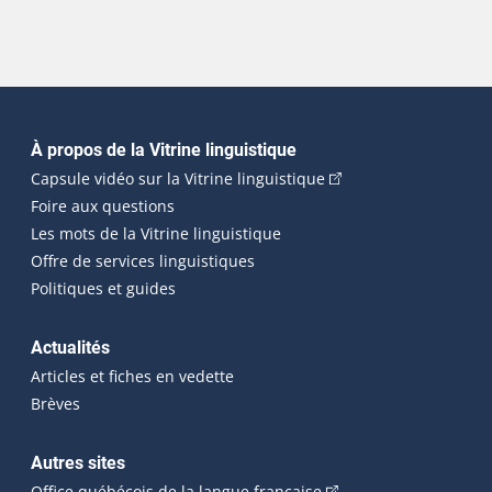
Navigation principale
À propos de la Vitrine linguistique
(Cet hyperlien externe
Capsule vidéo sur la Vitrine linguistique
Foire aux questions
Les mots de la Vitrine linguistique
Offre de services linguistiques
Politiques et guides
Actualités
Articles et fiches en vedette
Brèves
Autres sites
(Cet hyperlien externe 
Office québécois de la langue française