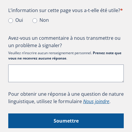
L’information sur cette page vous a-t-elle été utile?
L’information sur cette page vous a-t-elle été utile?
*
Oui
Non
Avez-vous un commentaire à nous transmettre ou
un problème à signaler?
Veuillez n’inscrire aucun renseignement personnel.
Prenez note que
vous ne recevrez aucune réponse
.
Pour obtenir une réponse à une question de nature
linguistique, utilisez le formulaire
Nous joindre
.
Soumettre