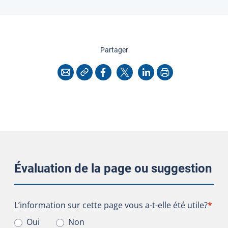
cette page
Partager
Copier l'adresse
Imprimer
Courriel
Facebook
X
LinkedIn
Évaluation de la page ou suggestion
L’information sur cette page vous a-t-elle été utile?
L’information sur cette page vous a-t-elle été utile?
*
Oui
Non