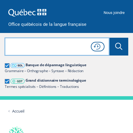
Passer à la recherche
Passer au contenu
Passer à la navigation
Nous joindre
Office québécois de la langue française
Rechercher dans tout le site
Lancer 
Consulter l'
Historique
de recherche
Grand dictionnaire terminologique
Banque de dépannage linguistique
Restreindre aux termes
Grammaire – Orthographe – Syntaxe – Rédaction
Grand dictionnaire terminologique
Termes spécialisés – Définitions – Traductions
Accueil