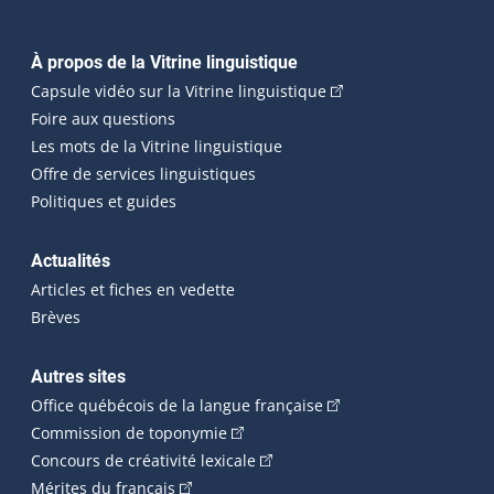
Navigation principale
À propos de la Vitrine linguistique
(Cet hyperlien externe
Capsule vidéo sur la Vitrine linguistique
Foire aux questions
Les mots de la Vitrine linguistique
Offre de services linguistiques
Politiques et guides
Actualités
Articles et fiches en vedette
Brèves
Autres sites
(Cet hyperlien externe 
Office québécois de la langue française
(Cet hyperlien externe s'ouvrira dan
Commission de toponymie
(Cet hyperlien externe s'ouvrira
Concours de créativité lexicale
(Cet hyperlien externe s'ouvrira dans une n
Mérites du français