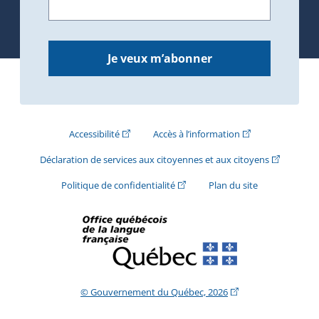
Je veux m’abonner
(Cet hyperlien externe s'ouvrira dans une nouve
(Cet hyperlien exte
Accessibilité
Accès à l’information
(Cet hyperli
Déclaration de services aux citoyennes et aux citoyens
(Cet hyperlien externe s'ouvrira d
Politique de confidentialité
Plan du site
(Cet hyperlien extern
© Gouvernement du Québec, 2026