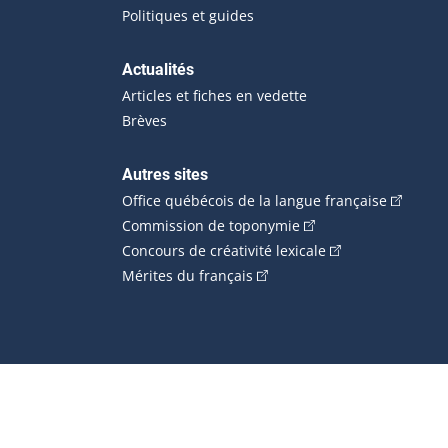
Politiques et guides
Actualités
Articles et fiches en vedette
Brèves
Autres sites
(Cet hype
Office québécois de la langue française
(Cet hyperlien externe
Commission de toponymie
(Cet hyperlien ext
Concours de créativité lexicale
(Cet hyperlien externe s'ouvr
Mérites du français