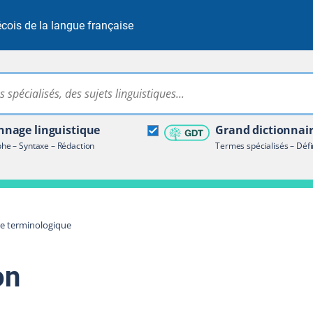
cois de la langue française
Rechercher dans tout le site
ire terminologique
nage linguistique
Grand dictionnai
e – Syntaxe – Rédaction
Termes spécialisés – Défi
re terminologique
on