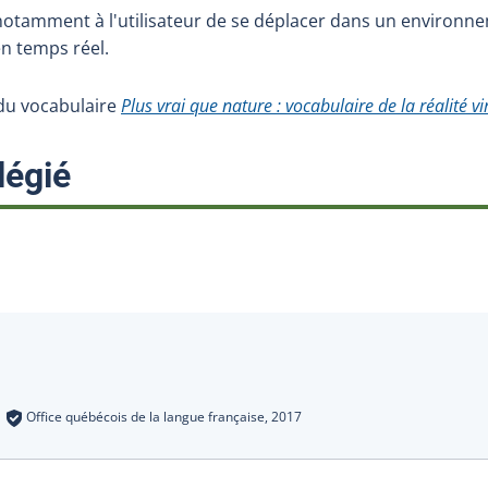
notamment à l'utilisateur de se déplacer dans un environnem
en temps réel.
e du vocabulaire
Plus vrai que nature : vocabulaire de la réalité vi
:
légié
s
:
Office québécois de la langue française,
2017