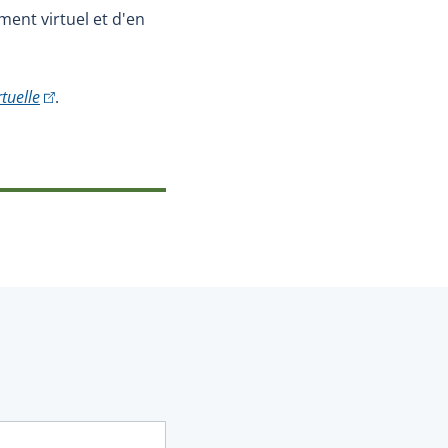
ent virtuel et d'en
(Cet hyperlien externe s'ouvrira dans une nouvelle fen
rtuelle
.