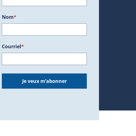
Nom
*
Courriel
*
dans une nouvelle fenêtre.)
Je veux m’abonner