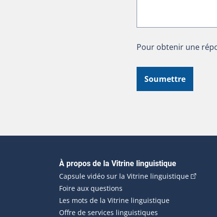
Pour obtenir une répo
Soumettre
Navigation principale
À propos de la Vitrine linguistique
(Cet hyp
Capsule vidéo sur la Vitrine linguistique
Foire aux questions
Les mots de la Vitrine linguistique
Offre de services linguistiques