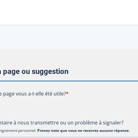
la page ou suggestion
te page vous a-t-elle été utile?
e page vous a-t-elle été utile?
*
aire à nous transmettre ou un problème à signaler?
nseignement personnel.
Prenez note que vous ne recevrez aucune réponse
.