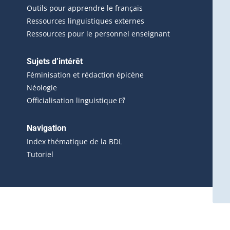
Outils pour apprendre le français
Ressources linguistiques externes
Ressources pour le personnel enseignant
Sujets d’intérêt
Féminisation et rédaction épicène
Néologie
(Cet hyperlien externe s'ouvrira 
Officialisation linguistique
rlien externe s'ouvrira dans une nouvelle fenêtre.)
 s'ouvrira dans une nouvelle fenêtre.)
erne s'ouvrira dans une nouvelle fenêtre.)
Navigation
ira dans une nouvelle fenêtre.)
Index thématique de la BDL
Tutoriel