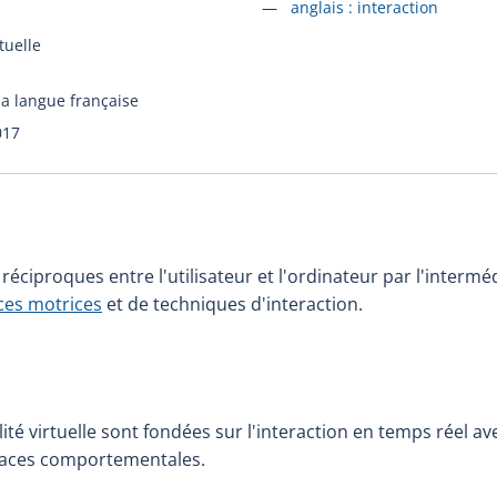
Accéder à la fiche en
anglais :
interaction
rtuelle
la langue française
017
éciproques entre l'utilisateur et l'ordinateur par l'interméd
ces motrices
et de techniques d'interaction.
lité virtuelle sont fondées sur l'interaction en temps réel 
erfaces comportementales.