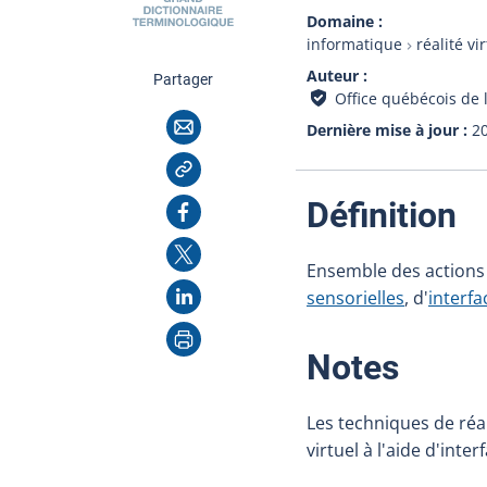
Domaine
informatique
réalité vi
Auteur
cette page
Partager
Office québécois de 
Courriel
Dernière mise à jour
2
Copier l'adresse
:
Facebook
Définition
X
Ensemble des actions r
LinkedIn
sensorielles
, d'
interfa
Imprimer
:
Notes
Les techniques de réa
virtuel à l'aide d'int