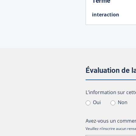
:
Terme
interaction
Évaluation de 
L’information sur cet
L’information sur cett
Oui
Non
Avez-vous un comment
Veuillez n’inscrire aucun re