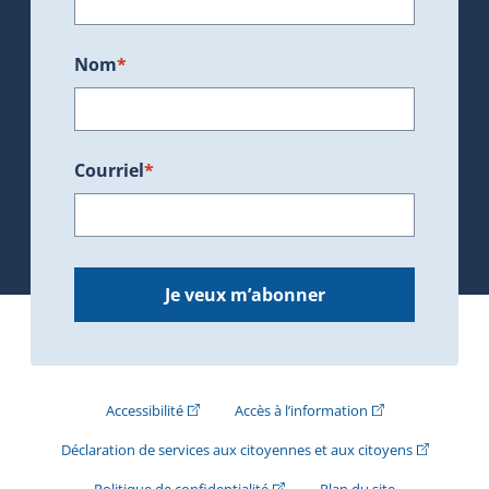
Nom
*
Courriel
*
Je veux m’abonner
(Cet hyperlien externe s'ouvrira dans une nouve
(Cet hyperlien exte
Accessibilité
Accès à l’information
(Cet hyperli
Déclaration de services aux citoyennes et aux citoyens
(Cet hyperlien externe s'ouvrira d
Politique de confidentialité
Plan du site