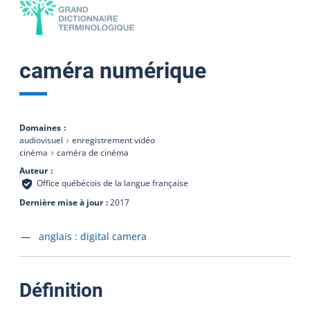
caméra numérique
Domaines
audiovisuel
enregistrement vidéo
cinéma
caméra de cinéma
Auteur
Office québécois de la langue française
Dernière mise à jour
2017
Accéder à la fiche en
anglais :
digital camera
:
Définition