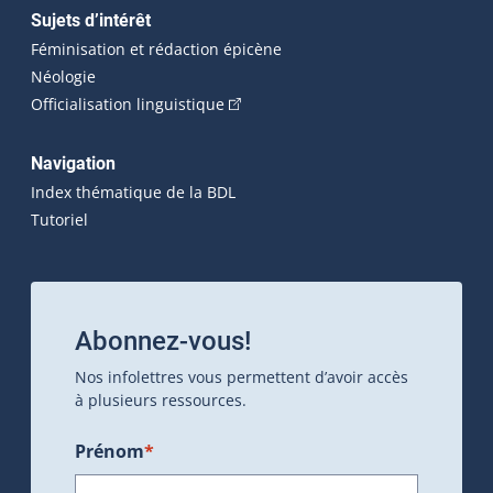
Sujets d’intérêt
Féminisation et rédaction épicène
Néologie
(Cet hyperlien externe s'ouvrira dan
Officialisation linguistique
Navigation
Index thématique de la BDL
Tutoriel
Abonnez-vous!
Nos infolettres vous permettent d’avoir accès
à plusieurs ressources.
Prénom
*