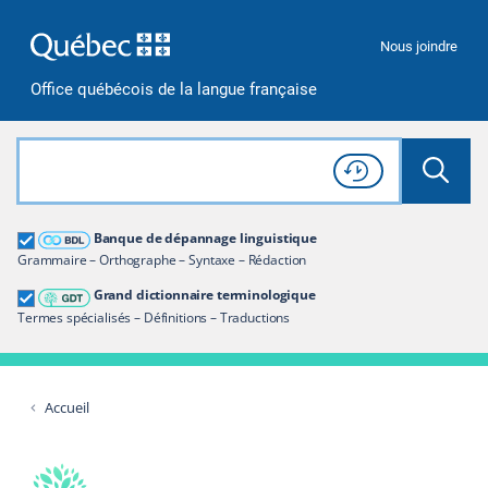
Passer à la recherche
Passer au contenu
Passer à la navigation
Nous joindre
Office québécois de la langue française
Rechercher dans tout le site
Lancer 
Consulter l'
Historique
de recherche
Grand dictionnaire terminologique
Banque de dépannage linguistique
Restreindre aux termes
Grammaire – Orthographe – Syntaxe – Rédaction
Grand dictionnaire terminologique
Termes spécialisés – Définitions – Traductions
Accueil