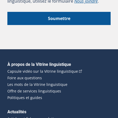
linguistique, utilisez le formulaire
Nous joindre
.
Soumettre
Navigation principale
À propos de la Vitrine linguistique
(Cet hyperlien externe
Capsule vidéo sur la Vitrine linguistique
Foire aux questions
Les mots de la Vitrine linguistique
Offre de services linguistiques
Politiques et guides
Actualités