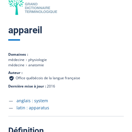
appareil
Domaines
médecine
physiologie
médecine
anatomie
Auteur
Office québécois de la langue française
Dernière mise à jour
2016
Accéder à la fiche en
anglais :
system
Accéder à la fiche en
latin :
apparatus
:
Définition