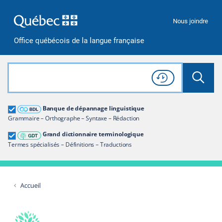
Passer à la recherche
Passer au contenu
Passer à la navigation
Nous joindre
Office québécois de la langue française
Rechercher dans tout le site
Lancer 
Consulter l'
Historique
de recherche
Grand dictionnaire terminologique
Banque de dépannage linguistique
Restreindre aux termes
Grammaire – Orthographe – Syntaxe – Rédaction
Grand dictionnaire terminologique
Termes spécialisés – Définitions – Traductions
Accueil