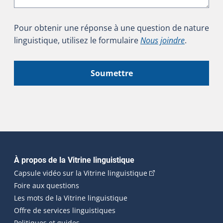
Pour obtenir une réponse à une question de nature
linguistique, utilisez le formulaire
Nous joindre
.
Soumettre
Navigation principale
À propos de la Vitrine linguistique
(Cet hyperlien externe
Capsule vidéo sur la Vitrine linguistique
Foire aux questions
Les mots de la Vitrine linguistique
Offre de services linguistiques
Politiques et guides