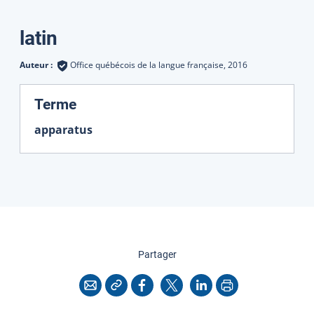
latin
Auteur :
Office québécois de la langue française,
2016
:
Terme
apparatus
cette page
Partager
Copier l'adresse
Imprimer
Courriel
Facebook
X
LinkedIn