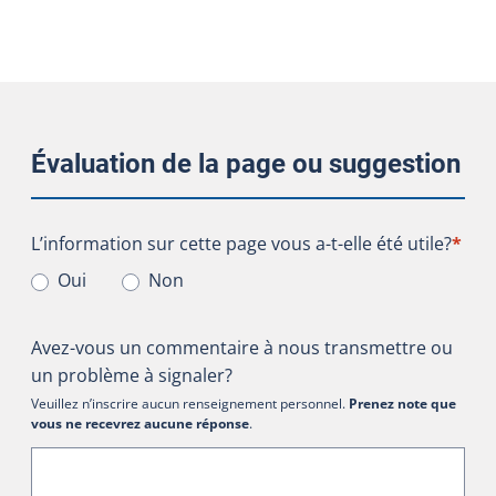
Évaluation de la page ou suggestion
L’information sur cette page vous a-t-elle été utile?
L’information sur cette page vous a-t-elle été utile?
*
Oui
Non
Avez-vous un commentaire à nous transmettre ou
un problème à signaler?
Veuillez n’inscrire aucun renseignement personnel.
Prenez note que
vous ne recevrez aucune réponse
.