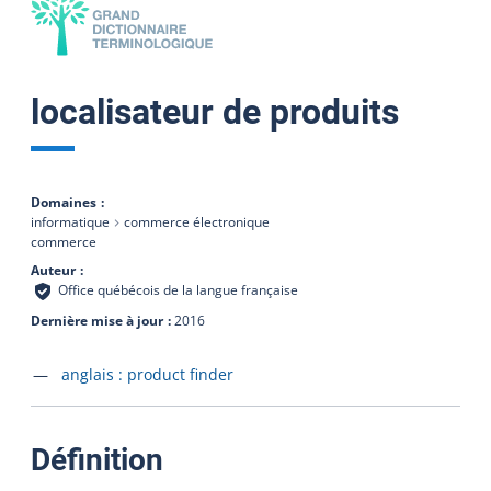
localisateur de produits
Domaines
informatique
commerce électronique
commerce
Auteur
Office québécois de la langue française
Dernière mise à jour
2016
Accéder à la fiche en
anglais :
product finder
:
Définition