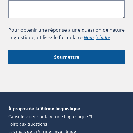
Pour obtenir une réponse à une question de nature
linguistique, utilisez le formulaire
Nous joindre
.
Soumettre
Navigation principale
À propos de la Vitrine linguistique
(Cet hyperlien externe
Capsule vidéo sur la Vitrine linguistique
Foire aux questions
Les mots de la Vitrine linguistique