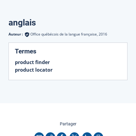
Traductions
anglais
Auteur :
Office québécois de la langue française,
2016
:
Termes
product finder
product locator
cette page
Partager
Copier l'adresse
Imprimer
Courriel
Facebook
X
LinkedIn