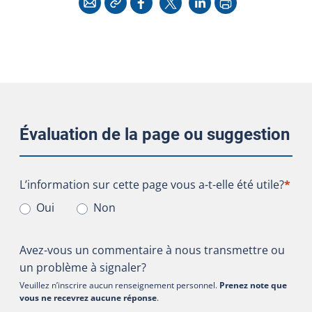
Évaluation de la page ou suggestion
L’information sur cette page vous a-t-elle été utile?
L’information sur cette page vous a-t-elle été utile?
*
Oui
Non
Avez-vous un commentaire à nous transmettre ou
un problème à signaler?
Veuillez n’inscrire aucun renseignement personnel.
Prenez note que
vous ne recevrez aucune réponse
.