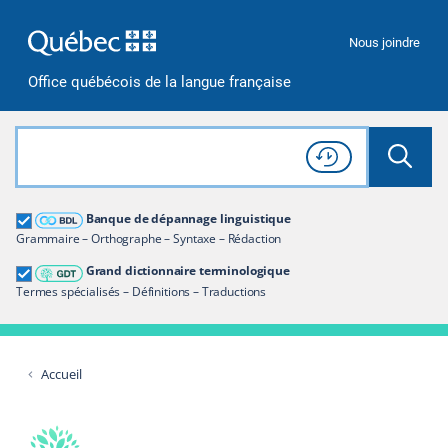
Passer à la recherche
Passer au contenu
Passer à la navigation
Nous joindre
Office québécois de la langue française
Rechercher dans tout le site
Lancer 
Consulter l'
Historique
de recherche
Grand dictionnaire terminologique
Banque de dépannage linguistique
Restreindre aux termes
Grammaire – Orthographe – Syntaxe – Rédaction
Grand dictionnaire terminologique
Termes spécialisés – Définitions – Traductions
Accueil