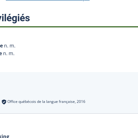
:
ilégiés
ue
n. m.
e
n. m.
s
:
Office québécois de la langue française,
2016
king