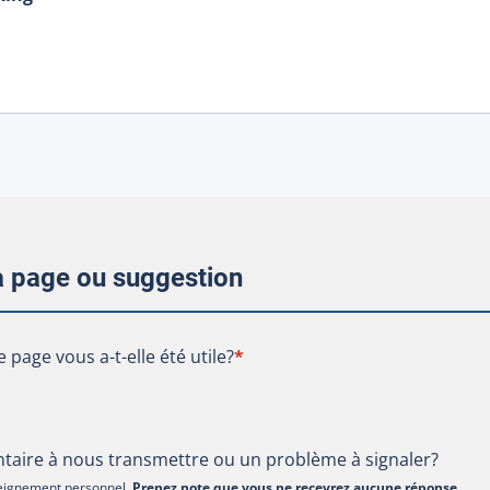
la page ou suggestion
te page vous a-t-elle été utile?
e page vous a-t-elle été utile?
*
aire à nous transmettre ou un problème à signaler?
nseignement personnel.
Prenez note que vous ne recevrez aucune réponse
.