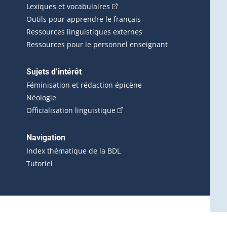
(Cet hyperlien externe s'ouvrira d
Lexiques et vocabulaires
Outils pour apprendre le français
Ressources linguistiques externes
Ressources pour le personnel enseignant
Sujets d’intérêt
Féminisation et rédaction épicène
Néologie
(Cet hyperlien externe s'ouvrira 
Officialisation linguistique
rlien externe s'ouvrira dans une nouvelle fenêtre.)
 s'ouvrira dans une nouvelle fenêtre.)
erne s'ouvrira dans une nouvelle fenêtre.)
Navigation
ira dans une nouvelle fenêtre.)
Index thématique de la BDL
Tutoriel