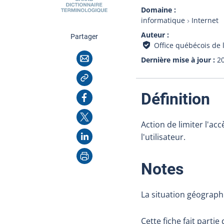
Domaine
informatique
Internet
Auteur
cette page
Partager
Office québécois de 
Courriel
Dernière mise à jour
2
Copier l'adresse
:
Facebook
Définition
X
Action de limiter l'ac
LinkedIn
l'utilisateur.
Imprimer
:
Notes
La situation géograph
Cette fiche fait partie