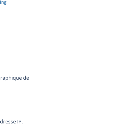
ing
ographique de
dresse IP.
s'ouvrira dans une nouvelle fenêtre.)