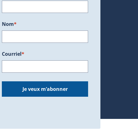
ans une nouvelle fenêtre.)
Nom
*
Courriel
*
dans une nouvelle fenêtre.)
Je veux m’abonner