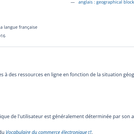
Accéder à la fiche en
anglais :
geographical block
la langue française
016
cès à des ressources en ligne en fonction de la situation gé
ique de l'utilisateur est généralement déterminée par son a
(Cet hyperlien externe 
 du
Vocabulaire du commerce électronique
.