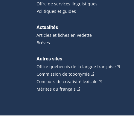
Offre de services linguistiques
Politiques et guides
Actualités
Articles et fiches en vedette
Brèves
Autres sites
(Cet hype
Office québécois de la langue française
(Cet hyperlien externe
Commission de toponymie
(Cet hyperlien ext
Concours de créativité lexicale
(Cet hyperlien externe s'ouvr
Mérites du français