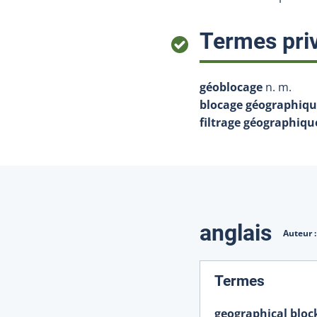
Termes priv
géoblocage
n. m.
blocage géographiq
filtrage géographiqu
Traduction
anglais
Auteur 
:
Termes
geographical bloc