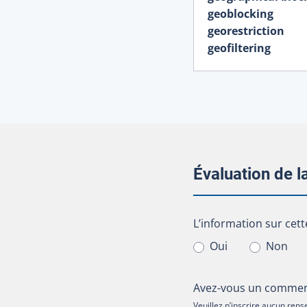
geoblocking
georestriction
geofiltering
Évaluation de 
L’information sur cet
L’information sur cett
Oui
Non
Avez-vous un comment
Veuillez n’inscrire aucun re