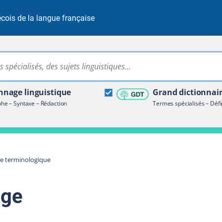
cois de la langue française
Rechercher dans tout le site
ire terminologique
nage linguistique
Grand dictionnai
e – Syntaxe – Rédaction
Termes spécialisés – Défi
re terminologique
age