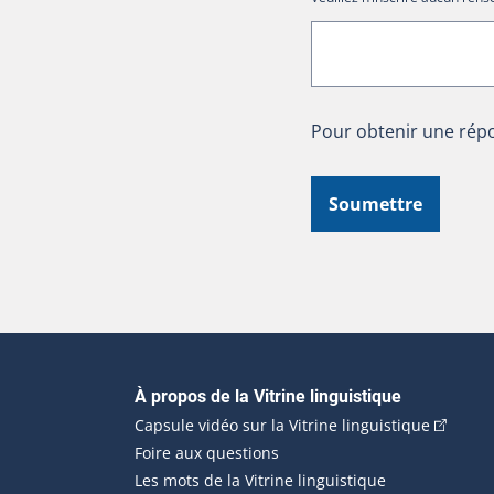
Pour obtenir une répo
Soumettre
Navigation principale
À propos de la Vitrine linguistique
(Cet hyp
Capsule vidéo sur la Vitrine linguistique
Foire aux questions
Les mots de la Vitrine linguistique