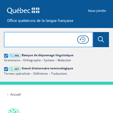
Passer à la recherche
Passer au contenu
Passer à la navigation
Nous joindre
Office québécois de la langue française
Rechercher dans tout le site
Lancer 
Consulter l'
Historique
de recherche
Grand dictionnaire terminologique
Banque de dépannage linguistique
Restreindre aux termes
Grammaire – Orthographe – Syntaxe – Rédaction
Grand dictionnaire terminologique
Termes spécialisés – Définitions – Traductions
Accueil