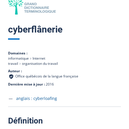
cyberflânerie
Domaines
informatique
Internet
travail
organisation du travail
Auteur
Office québécois de la langue française
Dernière mise à jour
2016
Accéder à la fiche en
anglais :
cyberloafing
:
Définition