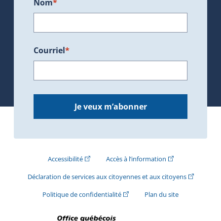
Nom
*
Courriel
*
Je veux m’abonner
(Cet hyperlien externe s'ouvrira dans une nouve
(Cet hyperlien exte
Accessibilité
Accès à l’information
(Cet hyperli
Déclaration de services aux citoyennes et aux citoyens
(Cet hyperlien externe s'ouvrira d
Politique de confidentialité
Plan du site