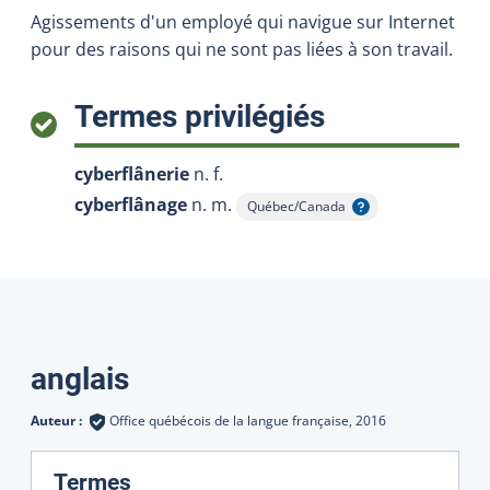
Agissements d'un employé qui navigue sur Internet
pour des raisons qui ne sont pas liées à son travail.
:
Termes privilégiés
cyberflânerie
n. f.
cyberflânage
n. m.
Québec/Canada
Afficher l'infobulle
Traductions
anglais
Auteur :
Office québécois de la langue française,
2016
:
Termes