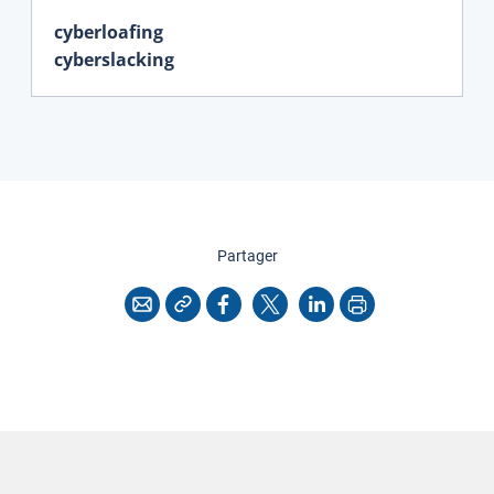
cyberloafing
cyberslacking
cette page
Partager
Copier l'adresse
Imprimer
Courriel
Facebook
X
LinkedIn