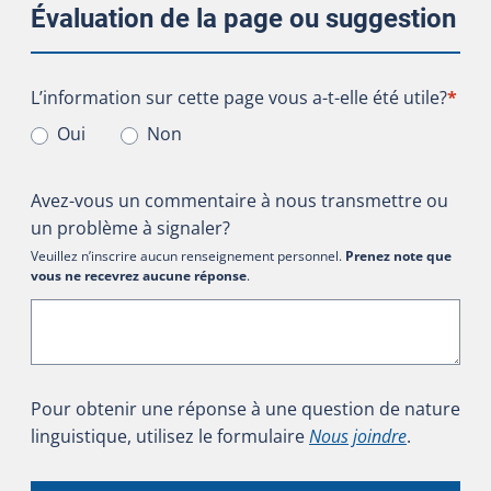
Évaluation de la page ou suggestion
L’information sur cette page vous a-t-elle été utile?
L’information sur cette page vous a-t-elle été utile?
*
Oui
Non
Avez-vous un commentaire à nous transmettre ou
un problème à signaler?
Veuillez n’inscrire aucun renseignement personnel.
Prenez note que
vous ne recevrez aucune réponse
.
Pour obtenir une réponse à une question de nature
linguistique, utilisez le formulaire
Nous joindre
.