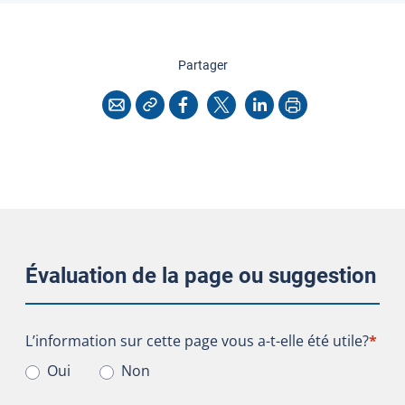
cette page
Partager
Copier l'adresse
Imprimer
Courriel
Facebook
X
LinkedIn
Évaluation de la page ou suggestion
L’information sur cette page vous a-t-elle été utile?
L’information sur cette page vous a-t-elle été utile?
*
Oui
Non