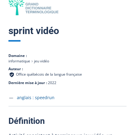
sprint vidéo
Domaine
informatique
jeu vidéo
Auteur
Office québécois de la langue française
Dernière mise à jour
2022
Accéder à la fiche en
anglais :
speedrun
:
Définition