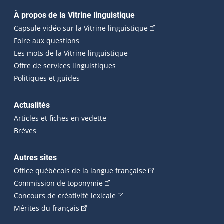
Navigation principale
À propos de la Vitrine linguistique
(Cet hyperlien externe
Capsule vidéo sur la Vitrine linguistique
Foire aux questions
Les mots de la Vitrine linguistique
Offre de services linguistiques
Politiques et guides
Actualités
Articles et fiches en vedette
Brèves
Autres sites
(Cet hyperlien externe 
Office québécois de la langue française
(Cet hyperlien externe s'ouvrira dan
Commission de toponymie
(Cet hyperlien externe s'ouvrira
Concours de créativité lexicale
(Cet hyperlien externe s'ouvrira dans une n
Mérites du français