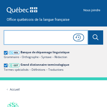
Passer à la recherche
Passer au contenu
Passer à la navigation
Nous joindre
Office québécois de la langue française
Rechercher dans tout le site
Lancer 
Consulter l'
Historique
de recherche
Grand dictionnaire terminologique
Banque de dépannage linguistique
Restreindre aux termes
Grammaire – Orthographe – Syntaxe – Rédaction
Grand dictionnaire terminologique
Termes spécialisés – Définitions – Traductions
Accueil