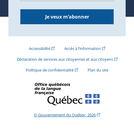
Je veux m’abonner
(Cet hyperlien externe s'ouvrira dans une nouve
(Cet hyperlien exte
Accessibilité
Accès à l’information
(Cet hyperli
Déclaration de services aux citoyennes et aux citoyens
(Cet hyperlien externe s'ouvrira d
Politique de confidentialité
Plan du site
(Cet hyperlien extern
© Gouvernement du Québec, 2026