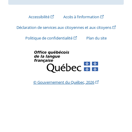
(Cet hyperlien externe s'ouvrira dans une nouve
(Cet hyperlien exte
Accessibilité
Accès à l’information
(Cet hyperli
Déclaration de services aux citoyennes et aux citoyens
(Cet hyperlien externe s'ouvrira d
Politique de confidentialité
Plan du site
(Cet hyperlien extern
© Gouvernement du Québec, 2026