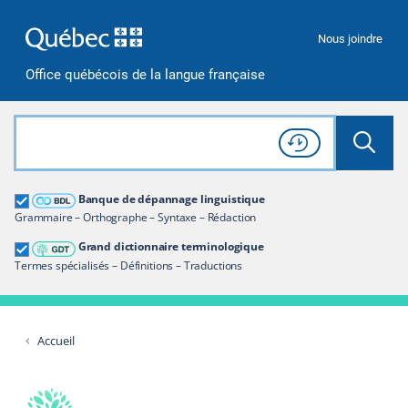
Passer à la recherche
Passer au contenu
Passer à la navigation
Nous joindre
Office québécois de la langue française
Rechercher dans tout le site
Lancer 
Consulter l'
Historique
de recherche
Grand dictionnaire terminologique
Banque de dépannage linguistique
Restreindre aux termes
Grammaire – Orthographe – Syntaxe – Rédaction
Grand dictionnaire terminologique
Termes spécialisés – Définitions – Traductions
Accueil