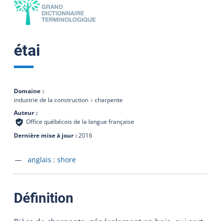
étai
Domaine
industrie de la construction
charpente
Auteur
Office québécois de la langue française
Dernière mise à jour
2016
Accéder à la fiche en
anglais :
shore
:
Définition