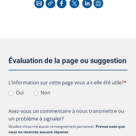
Copier l'adresse
Imprimer
Courriel
Facebook
X
LinkedIn
Évaluation de la page ou suggestion
L’information sur cette page vous a-t-elle été utile?
L’information sur cette page vous a-t-elle été utile?
*
Oui
Non
Avez-vous un commentaire à nous transmettre ou
un problème à signaler?
Veuillez n’inscrire aucun renseignement personnel.
Prenez note que
vous ne recevrez aucune réponse
.