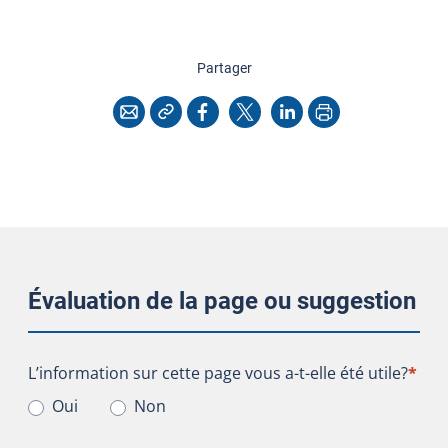
cette page
Partager
Copier l'adresse
Imprimer
Courriel
Facebook
X
LinkedIn
Évaluation de la page ou suggestion
L’information sur cette page vous a-t-elle été utile?
L’information sur cette page vous a-t-elle été utile?
*
Oui
Non