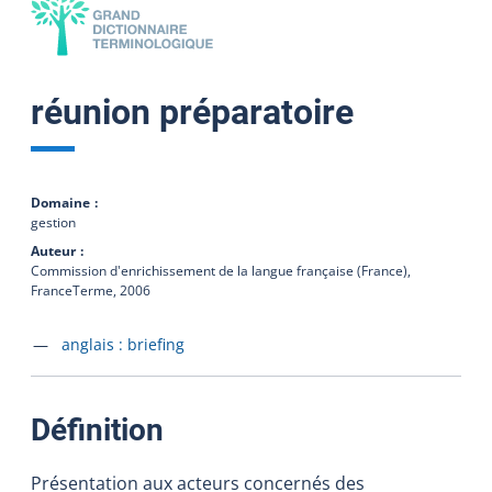
réunion préparatoire
Domaine
gestion
Auteur
Commission d'enrichissement de la langue française (France),
FranceTerme,
2006
Accéder à la fiche en
anglais :
briefing
:
Définition
Présentation aux acteurs concernés des