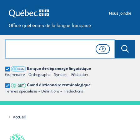
Passer à la recherche
Passer au contenu
Passer à la navigation
Nous joindre
Office québécois de la langue française
Rechercher dans tout le site
Lancer 
Consulter l'
Historique
de recherche
Grand dictionnaire terminologique
Banque de dépannage linguistique
Restreindre aux termes
Grammaire – Orthographe – Syntaxe – Rédaction
Grand dictionnaire terminologique
Termes spécialisés – Définitions – Traductions
Accueil