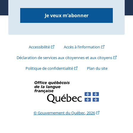
Je veux m’abonner
(Cet hyperlien externe s'ouvrira dans une nouve
(Cet hyperlien exte
Accessibilité
Accès à l’information
(Cet hyperli
Déclaration de services aux citoyennes et aux citoyens
(Cet hyperlien externe s'ouvrira d
Politique de confidentialité
Plan du site
(Cet hyperlien extern
© Gouvernement du Québec, 2026