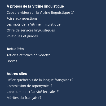
Navigation principale
À propos de la Vitrine linguistique
(Cet hyperlien externe
Capsule vidéo sur la Vitrine linguistique
Foire aux questions
Les mots de la Vitrine linguistique
Offre de services linguistiques
Politiques et guides
Actualités
Articles et fiches en vedette
Brèves
Autres sites
(Cet hyperlien externe 
Office québécois de la langue française
(Cet hyperlien externe s'ouvrira dan
Commission de toponymie
(Cet hyperlien externe s'ouvrira
Concours de créativité lexicale
(Cet hyperlien externe s'ouvrira dans une n
Mérites du français