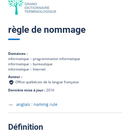
règle de nommage
Domaines
informatique
programmation informatique
informatique
bureautique
informatique
Internet
Auteur
Office québécois de la langue française
Dernière mise à jour
2016
Accéder à la fiche en
anglais :
naming rule
:
Définition