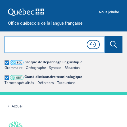
Passer à la recherche
Passer au contenu
Passer à la navigation
Nous joindre
Office québécois de la langue française
Rechercher dans tout le site
Lancer 
Consulter l'
Historique
de recherche
Grand dictionnaire terminologique
Banque de dépannage linguistique
Restreindre aux termes
Grammaire – Orthographe – Syntaxe – Rédaction
Grand dictionnaire terminologique
Termes spécialisés – Définitions – Traductions
Accueil