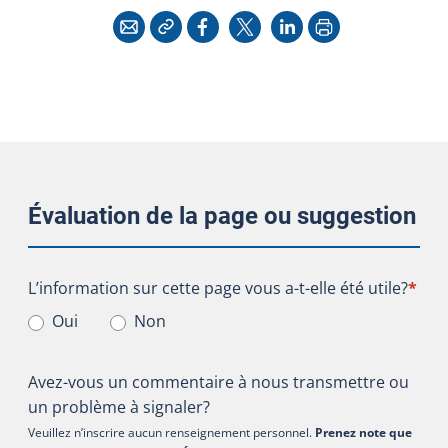
Copier l'adresse
Imprimer
Courriel
Facebook
X
LinkedIn
Évaluation de la page ou suggestion
L’information sur cette page vous a-t-elle été utile?
L’information sur cette page vous a-t-elle été utile?
*
Oui
Non
Avez-vous un commentaire à nous transmettre ou
un problème à signaler?
Veuillez n’inscrire aucun renseignement personnel.
Prenez note que