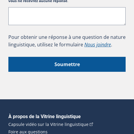
vous ne recevrez aucune réponse
.
Pour obtenir une réponse à une question de nature
linguistique, utilisez le formulaire
Nous joindre
.
Soumettre
Navigation principale
À propos de la Vitrine linguistique
(Cet hyperlien externe
Capsule vidéo sur la Vitrine linguistique
Foire aux questions