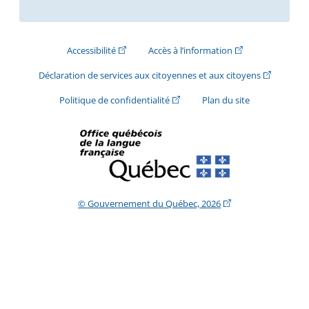
(Cet hyperlien externe s'ouvrira dans une nouve
(Cet hyperlien exte
Accessibilité
Accès à l’information
(Cet hyperli
Déclaration de services aux citoyennes et aux citoyens
(Cet hyperlien externe s'ouvrira d
Politique de confidentialité
Plan du site
(Cet hyperlien extern
© Gouvernement du Québec, 2026