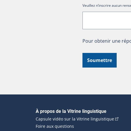
Veuillez n’inscrire aucun re
Pour obtenir une répo
Soumettre
Navigation principale
À propos de la Vitrine linguistique
(Cet hyp
Capsule vidéo sur la Vitrine linguistique
Foire aux questions