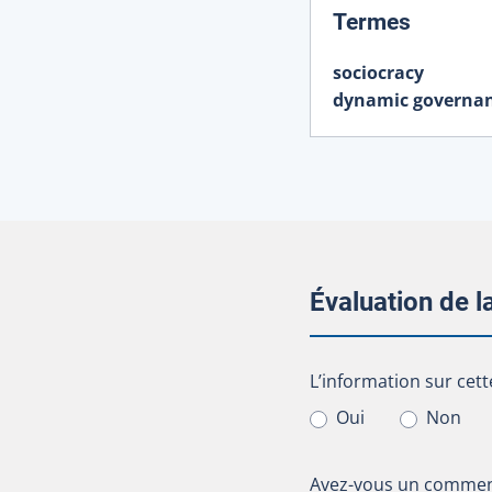
:
Termes
sociocracy
dynamic governa
Évaluation de 
L’information sur cet
L’information sur cett
Oui
Non
Avez-vous un comment