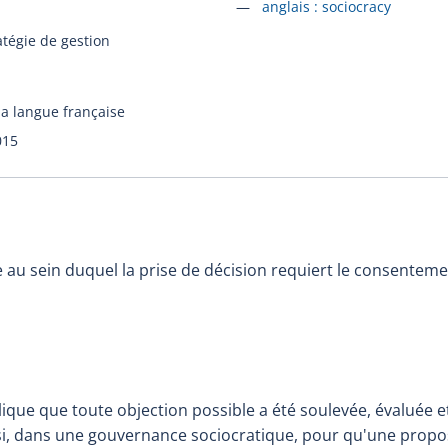
Accéder à la fiche en
anglais :
sociocracy
atégie de gestion
la langue française
015
u sein duquel la prise de décision requiert le consenteme
que que toute objection possible a été soulevée, évaluée e
si, dans une gouvernance sociocratique, pour qu'une proposi