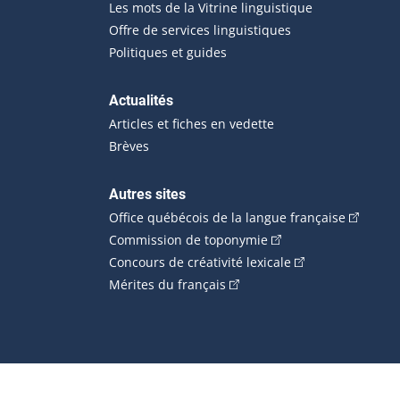
Les mots de la Vitrine linguistique
Offre de services linguistiques
Politiques et guides
Actualités
Articles et fiches en vedette
Brèves
Autres sites
(Cet hype
Office québécois de la langue française
(Cet hyperlien externe
Commission de toponymie
(Cet hyperlien ext
Concours de créativité lexicale
(Cet hyperlien externe s'ouvr
Mérites du français