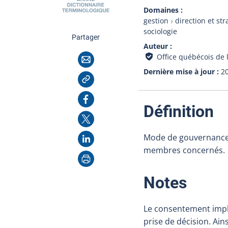
Domaines
gestion
direction et str
sociologie
cette page
Partager
Auteur
Courriel
Office québécois de 
Dernière mise à jour
2
Copier l'adresse
Facebook
:
Définition
X
LinkedIn
Mode de gouvernance a
membres concernés.
Imprimer
:
Notes
Le consentement impli
prise de décision. Ain