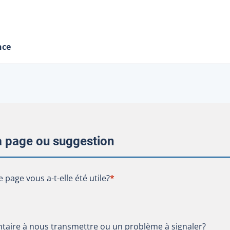
nce
la page ou suggestion
te page vous a-t-elle été utile?
e page vous a-t-elle été utile?
*
aire à nous transmettre ou un problème à signaler?