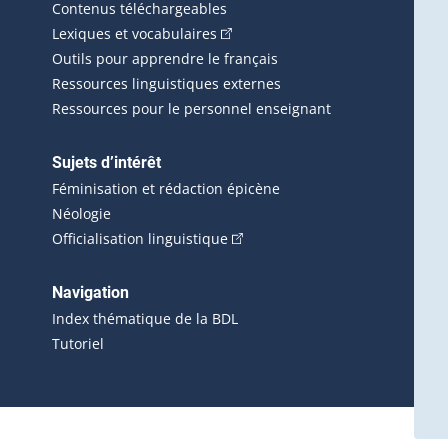
Contenus téléchargeables
(Cet hyperlien externe s'ouvrira d
Lexiques et vocabulaires
Outils pour apprendre le français
Ressources linguistiques externes
Ressources pour le personnel enseignant
Sujets d’intérêt
Féminisation et rédaction épicène
Néologie
(Cet hyperlien externe s'ouvrira 
Officialisation linguistique
rlien externe s'ouvrira dans une nouvelle fenêtre.)
 s'ouvrira dans une nouvelle fenêtre.)
erne s'ouvrira dans une nouvelle fenêtre.)
Navigation
ira dans une nouvelle fenêtre.)
Index thématique de la BDL
Tutoriel