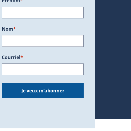
Prénom
*
ans une nouvelle fenêtre.)
Nom
*
Courriel
*
dans une nouvelle fenêtre.)
Je veux m’abonner