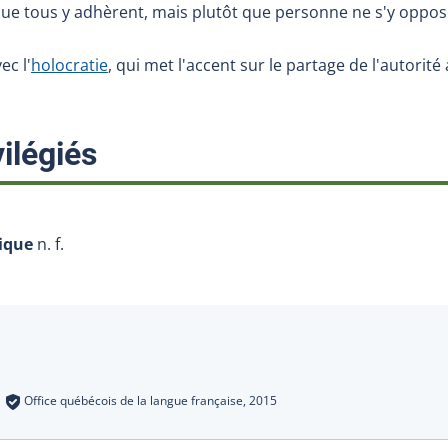
que tous y adhèrent, mais plutôt que personne ne s'y oppos
ec l'
holocratie
, qui met l'accent sur le partage de l'autorit
:
ilégiés
ique
n. f.
s
:
Office québécois de la langue française,
2015