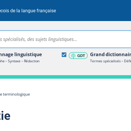
cois de la langue française
Rechercher dans tout le site
ire terminologique
nage linguistique
Grand dictionnai
e – Syntaxe – Rédaction
Termes spécialisés – Défi
re terminologique
ie