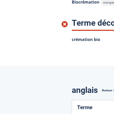
Biocrémation
marque
Afficher
Terme déco
crémation bio
Traduction
anglais
Auteur 
:
Terme