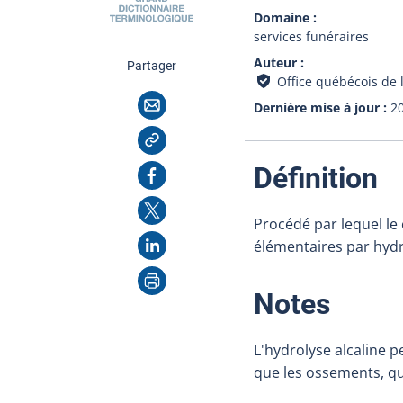
Domaine
services funéraires
Auteur
cette page
Partager
Office québécois de 
Courriel
Dernière mise à jour
2
Copier l'adresse
:
Facebook
Définition
X
Procédé par lequel le
LinkedIn
élémentaires par hydr
Imprimer
:
Notes
L'hydrolyse alcaline 
que les ossements, qu