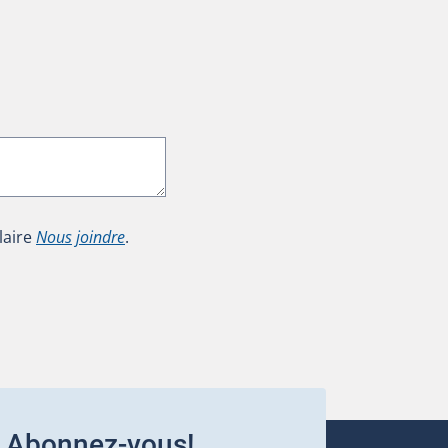
laire
Nous joindre
.
Abonnez-vous!