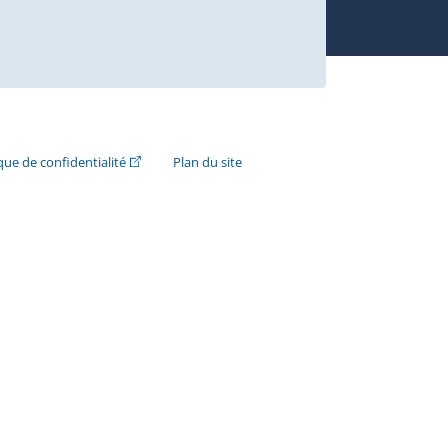
n externe s'ouvrira dans une nouvelle fenêtre.)
(Cet hyperlien externe s'ouvrira dans une nouvelle fenê
ique de confidentialité
Plan du site
e s'ouvrira dans une nouvelle fenêtre.)