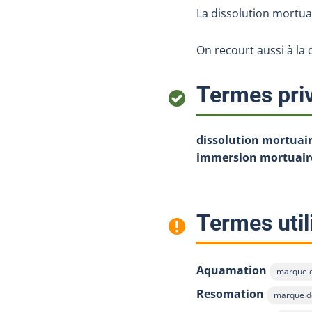
La dissolution mortua
On recourt aussi à la
Termes priv
dissolution mortuai
immersion mortuair
Termes util
Aquamation
marque 
Afficher 
Resomation
marque 
Afficher l