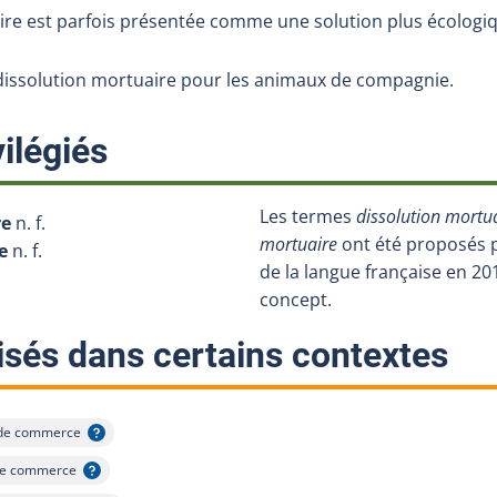
ire est parfois présentée comme une solution plus écologi
 dissolution mortuaire pour les animaux de compagnie.
:
ilégiés
Les termes
dissolution mortu
re
n. f.
mortuaire
ont été proposés p
e
n. f.
de la langue française en 20
concept.
:
isés dans certains contextes
de commerce
l'infobulle
de commerce
'infobulle