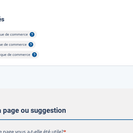
:
és
ue de commerce
her l'infobulle
ue de commerce
er l'infobulle
que de commerce
cher l'infobulle
la page ou suggestion
te page vous a-t-elle été utile?
e page vous a-t-elle été utile?
*