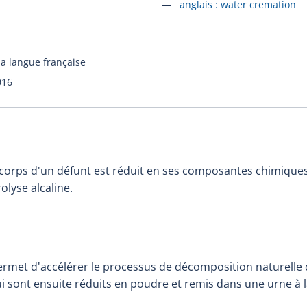
Accéder à la fiche en
anglais :
water cremation
la langue française
016
 corps d'un défunt est réduit en ses composantes chimiques
olyse alcaline.
permet d'accélérer le processus de décomposition naturelle 
i sont ensuite réduits en poudre et remis dans une urne à la