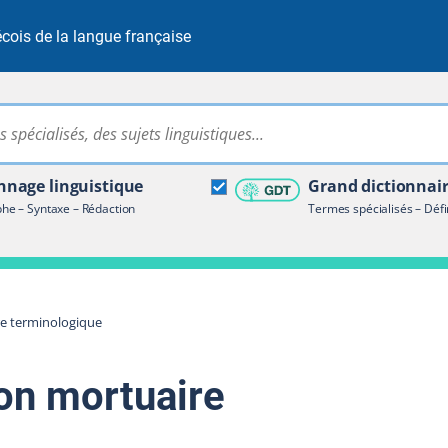
cois de la langue française
Rechercher dans tout le site
ire terminologique
nage linguistique
Grand dictionnai
e – Syntaxe – Rédaction
Termes spécialisés – Défi
re terminologique
ion mortuaire