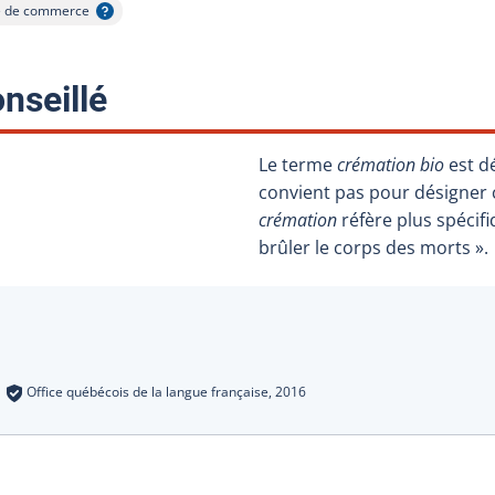
 de commerce
 l'infobulle
:
nseillé
Le terme
crémation bio
est d
convient pas pour désigner c
crémation
réfère plus spécifi
brûler le corps des morts ».
s
:
Office québécois de la langue française,
2016