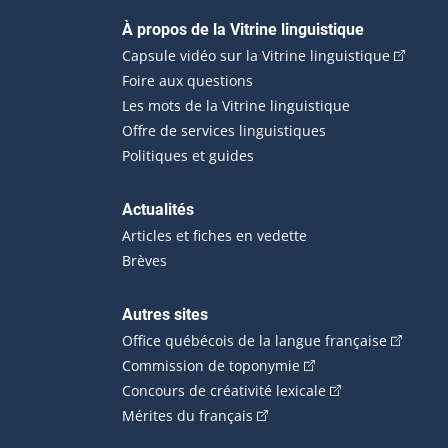
Navigation principale
À propos de la Vitrine linguistique
(Cet hyp
Capsule vidéo sur la Vitrine linguistique
Foire aux questions
Les mots de la Vitrine linguistique
Offre de services linguistiques
Politiques et guides
Actualités
Articles et fiches en vedette
Brèves
Autres sites
(Cet hype
Office québécois de la langue française
(Cet hyperlien externe
Commission de toponymie
(Cet hyperlien ext
Concours de créativité lexicale
(Cet hyperlien externe s'ouvr
Mérites du français