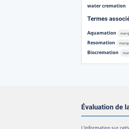
water cremation
Termes associ
Aquamation
marq
Affic
Resomation
marq
Affich
Biocremation
mar
Affi
Évaluation de 
L’information sur cet
L’information sur cett