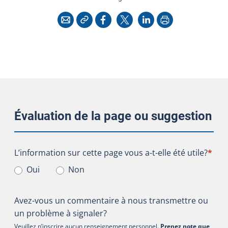
Copier l'adresse
Imprimer
Courriel
Facebook
X
LinkedIn
Évaluation de la page ou suggestion
L’information sur cette page vous a-t-elle été utile?
L’information sur cette page vous a-t-elle été utile?
*
Oui
Non
Avez-vous un commentaire à nous transmettre ou
un problème à signaler?
Veuillez n’inscrire aucun renseignement personnel.
Prenez note que