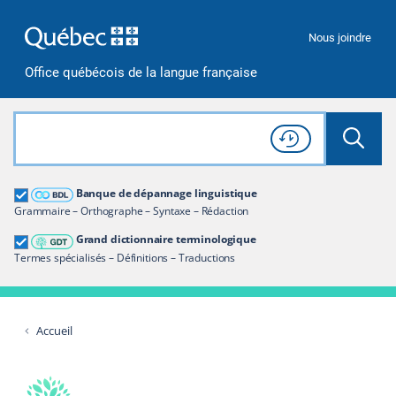
Passer à la recherche
Passer au contenu
Passer à la navigation
Nous joindre
Office québécois de la langue française
Rechercher dans tout le site
Lancer 
Consulter l'
Historique
de recherche
Grand dictionnaire terminologique
Banque de dépannage linguistique
Restreindre aux termes
Grammaire – Orthographe – Syntaxe – Rédaction
Grand dictionnaire terminologique
Termes spécialisés – Définitions – Traductions
Accueil