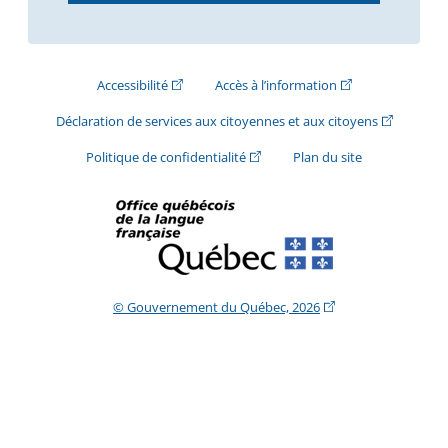
(Cet hyperlien externe s'ouvrira dans une nouve
(Cet hyperlien exte
Accessibilité
Accès à l’information
(Cet hyperli
Déclaration de services aux citoyennes et aux citoyens
(Cet hyperlien externe s'ouvrira d
Politique de confidentialité
Plan du site
(Cet hyperlien extern
© Gouvernement du Québec, 2026