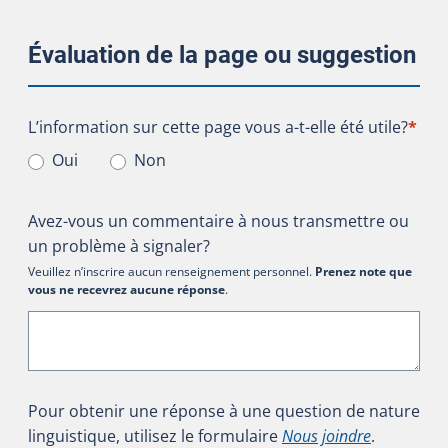
Évaluation de la page ou suggestion
L’information sur cette page vous a-t-elle été utile?
L’information sur cette page vous a-t-elle été utile?
*
Oui
Non
Avez-vous un commentaire à nous transmettre ou
un problème à signaler?
Veuillez n’inscrire aucun renseignement personnel.
Prenez note que
vous ne recevrez aucune réponse
.
Pour obtenir une réponse à une question de nature
linguistique, utilisez le formulaire
Nous joindre
.