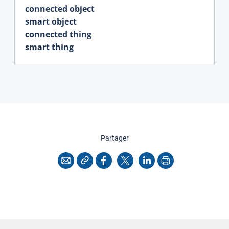
connected object
smart object
connected thing
smart thing
cette page
Partager
Copier l'adresse
Imprimer
Courriel
Facebook
X
LinkedIn