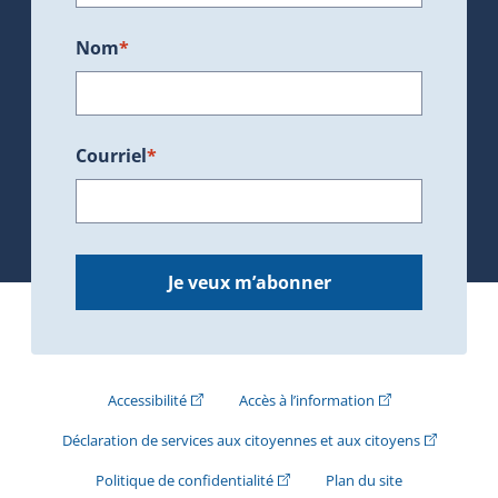
Nom
*
Courriel
*
Je veux m’abonner
(Cet hyperlien externe s'ouvrira dans une nouve
(Cet hyperlien exte
Accessibilité
Accès à l’information
(Cet hyperli
Déclaration de services aux citoyennes et aux citoyens
(Cet hyperlien externe s'ouvrira d
Politique de confidentialité
Plan du site