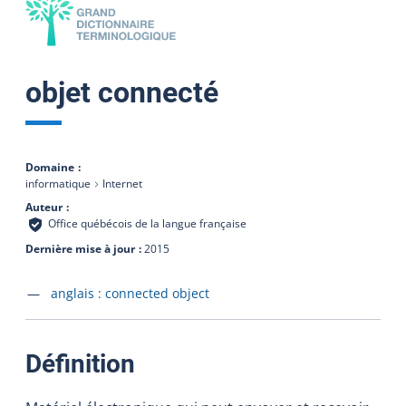
objet connecté
Domaine
informatique
Internet
Auteur
Office québécois de la langue française
Dernière mise à jour
2015
Accéder à la fiche en
anglais :
connected object
:
Définition