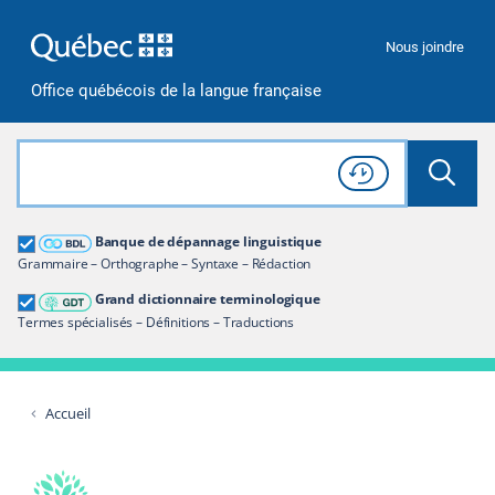
Passer à la recherche
Passer au contenu
Passer à la navigation
Nous joindre
Office québécois de la langue française
Rechercher dans tout le site
Lancer 
Consulter l'
Historique
de recherche
Grand dictionnaire terminologique
Banque de dépannage linguistique
Restreindre aux termes
Grammaire – Orthographe – Syntaxe – Rédaction
Grand dictionnaire terminologique
Termes spécialisés – Définitions – Traductions
Accueil