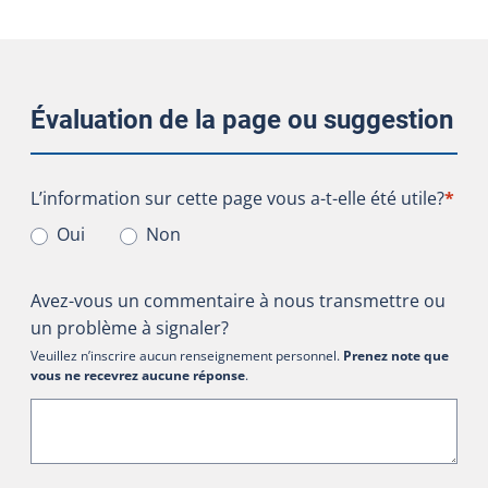
Évaluation de la page ou suggestion
L’information sur cette page vous a-t-elle été utile?
L’information sur cette page vous a-t-elle été utile?
*
Oui
Non
Avez-vous un commentaire à nous transmettre ou
un problème à signaler?
Veuillez n’inscrire aucun renseignement personnel.
Prenez note que
vous ne recevrez aucune réponse
.