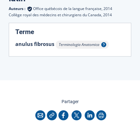
Auteurs :
Office québécois de la langue française,
2014
Collège royal des médecins et chirurgiens du Canada,
2014
:
Terme
anulus fibrosus
Terminologia Anatomica
Afficher l'infobulle
cette page
Partager
Copier l'adresse
Imprimer
Courriel
Facebook
X
LinkedIn