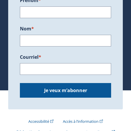
Prénom
*
Nom
*
Courriel
*
Je veux m’abonner
(Cet hyperlien externe s'ouvrira dans une nouve
(Cet hyperlien exte
Accessibilité
Accès à l’information