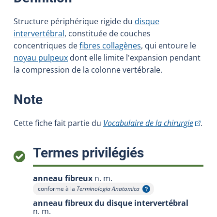
Structure périphérique rigide du
disque
intervertébral
, constituée de couches
concentriques de
fibres collagènes
, qui entoure le
noyau pulpeux
dont elle limite l'expansion pendant
la compression de la colonne vertébrale.
:
Note
(Cet hy
Cette fiche fait partie du
Vocabulaire de la chirurgie
.
:
Termes privilégiés
anneau fibreux
n. m.
conforme à la
Terminologia Anatomica
Afficher l'infobulle
anneau fibreux du disque intervertébral
n. m.