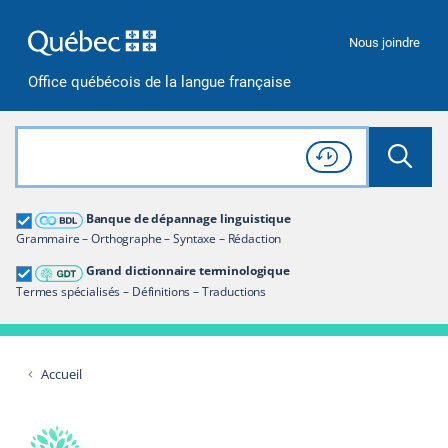
Passer à la recherche
Passer au contenu
Passer à la navigation
Nous joindre
Office québécois de la langue française
Rechercher dans tout le site
Lancer 
Consulter l'
Historique
de recherche
Grand dictionnaire terminologique
Banque de dépannage linguistique
Restreindre aux termes
Grammaire – Orthographe – Syntaxe – Rédaction
Grand dictionnaire terminologique
Termes spécialisés – Définitions – Traductions
Accueil