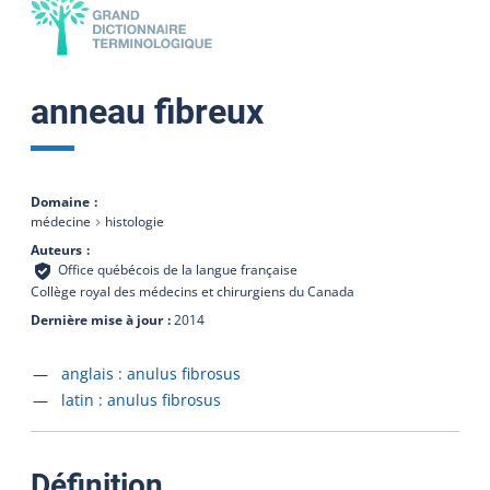
anneau fibreux
Domaine
médecine
histologie
Auteurs
Office québécois de la langue française
Collège royal des médecins et chirurgiens du Canada
Dernière mise à jour
2014
Accéder à la fiche en
anglais :
anulus fibrosus
Accéder à la fiche en
latin :
anulus fibrosus
:
Définition