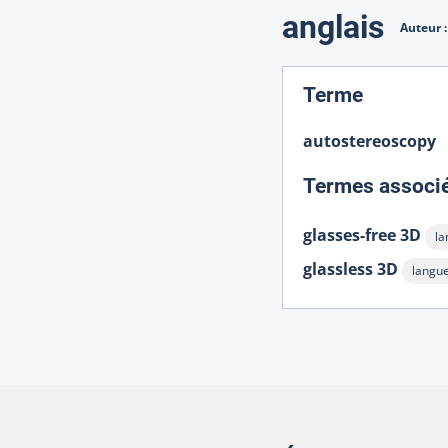
Traduction
anglais
Auteur 
:
Terme
autostereoscopy
Termes associ
glasses-free 3D
la
Af
glassless 3D
langu
Affich