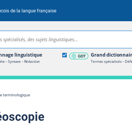
cois de la langue française
Rechercher dans tout le site
ire terminologique
nage linguistique
Grand dictionnai
e – Syntaxe – Rédaction
Termes spécialisés – Défi
re terminologique
éoscopie