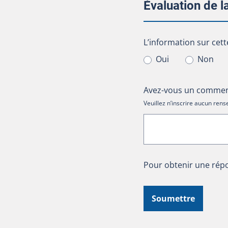
Évaluation de 
L’information sur cet
L’information sur cett
Oui
Non
Avez-vous un comment
Veuillez n’inscrire aucun re
Pour obtenir une répo
Soumettre