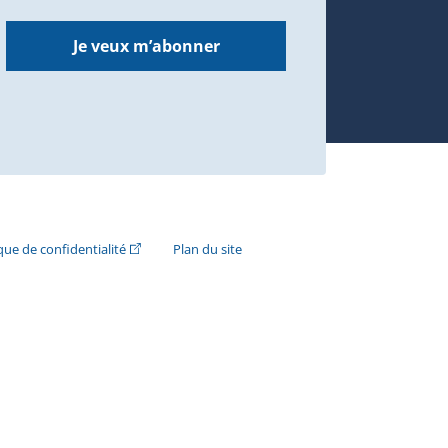
Je veux m’abonner
n externe s'ouvrira dans une nouvelle fenêtre.)
(Cet hyperlien externe s'ouvrira dans une nouvelle fenê
ique de confidentialité
Plan du site
e s'ouvrira dans une nouvelle fenêtre.)