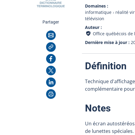
Domaines
informatique
réalité vi
télévision
cette page
Partager
Auteur
Courriel
Office québécois de 
Dernière mise à jour
2
Copier l'adresse
Facebook
:
Définition
X
LinkedIn
Technique d'affichage
complémentaire pour r
Imprimer
:
Notes
Un écran autostéréosc
de lunettes spéciales.