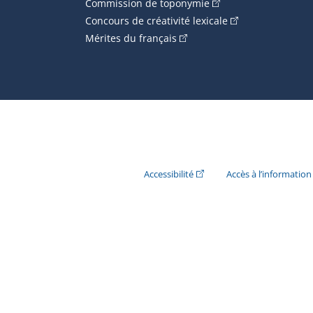
(Cet hyperlien externe
Commission de toponymie
(Cet hyperlien ext
Concours de créativité lexicale
(Cet hyperlien externe s'ouvr
Mérites du français
(Cet hyperlien externe s'ouvr
Accessibilité
Accès à l’information