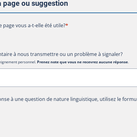
la page ou suggestion
te page vous a-t-elle été utile?
e page vous a-t-elle été utile?
*
aire à nous transmettre ou un problème à signaler?
nseignement personnel.
Prenez note que vous ne recevrez aucune réponse
.
nse à une question de nature linguistique, utilisez le formu