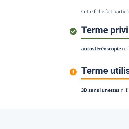
Cette fiche fait parti
Terme privi
autostéréoscopie
n. f
Terme utili
3D sans lunettes
n. f.