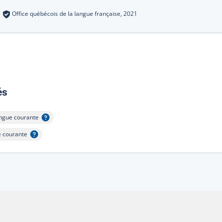
s
:
Office québécois de la langue française,
2021
:
és
ngue courante
ficher l'infobulle
e courante
er l'infobulle