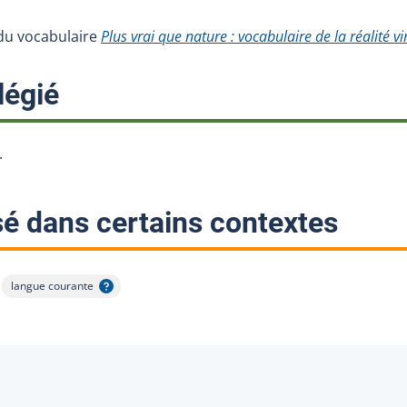
e du vocabulaire
Plus vrai que nature : vocabulaire de la réalité vi
:
légié
.
:
sé dans certains contextes
langue courante
Afficher l'infobulle