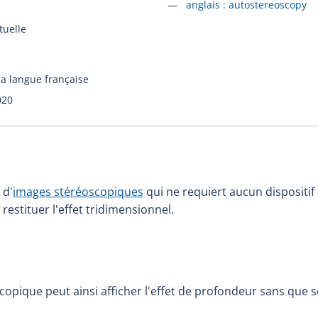
Accéder à la fiche en
anglais :
autostereoscopy
rtuelle
la langue française
020
 d'
images stéréoscopiques
qui ne requiert aucun dispositif 
estituer l'effet tridimensionnel.
opique peut ainsi afficher l'effet de profondeur sans que so