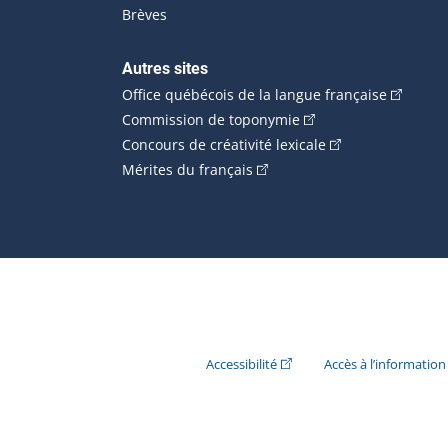
Brèves
Autres sites
(Cet hype
Office québécois de la langue française
(Cet hyperlien externe
Commission de toponymie
(Cet hyperlien ext
Concours de créativité lexicale
(Cet hyperlien externe s'ouvr
Mérites du français
(Cet hyperlien externe s'ouvr
Accessibilité
Accès à l’information