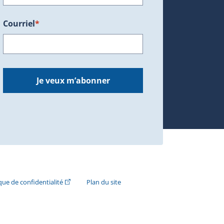
Courriel
*
dans une nouvelle fenêtre.)
Je veux m’abonner
n externe s'ouvrira dans une nouvelle fenêtre.)
(Cet hyperlien externe s'ouvrira dans une nouvelle fenê
ique de confidentialité
Plan du site