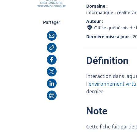
Domaine
informatique
réalité vi
Auteur
cette page
Partager
Office québécois de 
Courriel
Dernière mise à jour
2
Copier l'adresse
:
Facebook
Définition
X
Interaction dans laque
LinkedIn
l'
environnement virtu
dernier.
Imprimer
:
Note
Cette fiche fait parti