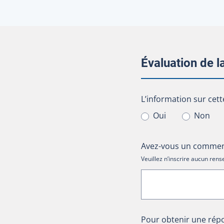
Évaluation de 
L’information sur cet
L’information sur cett
Oui
Non
Avez-vous un comment
Veuillez n’inscrire aucun re
Pour obtenir une répo