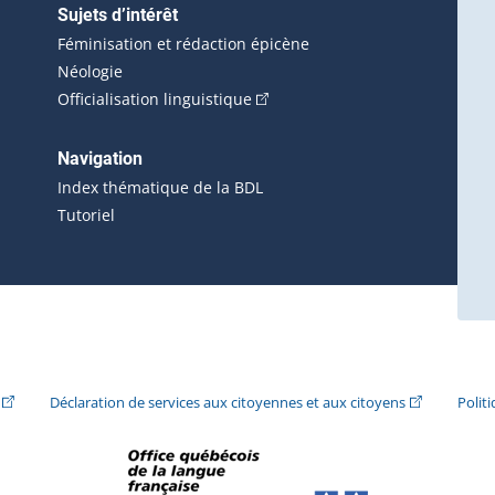
Sujets d’intérêt
Féminisation et rédaction épicène
Néologie
(Cet hyperlien externe s'ouvrira 
Officialisation linguistique
rlien externe s'ouvrira dans une nouvelle fenêtre.)
 s'ouvrira dans une nouvelle fenêtre.)
erne s'ouvrira dans une nouvelle fenêtre.)
Navigation
ira dans une nouvelle fenêtre.)
Index thématique de la BDL
Tutoriel
ira dans une nouvelle fenêtre.)
(Cet hyperlien externe s'ouvrira dans une nouvelle fenêtre.)
(Cet hyperlie
Déclaration de services aux citoyennes et aux citoyens
Polit