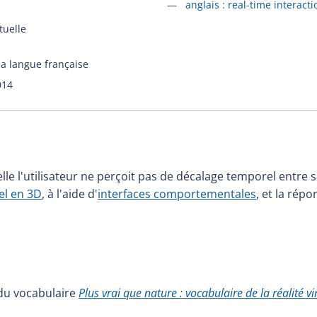
Accéder à la fiche en
anglais :
real-time interacti
rtuelle
la langue française
014
lle l'utilisateur ne perçoit pas de décalage temporel entre 
el en 3D
, à l'aide d'
interfaces comportementales
, et la rép
e du vocabulaire
Plus vrai que nature : vocabulaire de la réalité vi