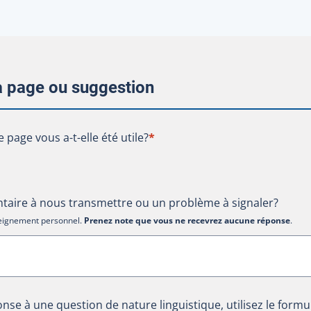
la page ou suggestion
te page vous a-t-elle été utile?
e page vous a-t-elle été utile?
*
aire à nous transmettre ou un problème à signaler?
nseignement personnel.
Prenez note que vous ne recevrez aucune réponse
.
nse à une question de nature linguistique, utilisez le formu