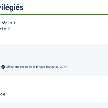
:
ilégiés
 réel
n. f.
el
n. f.
s
:
Office québécois de la langue française,
2014
ion