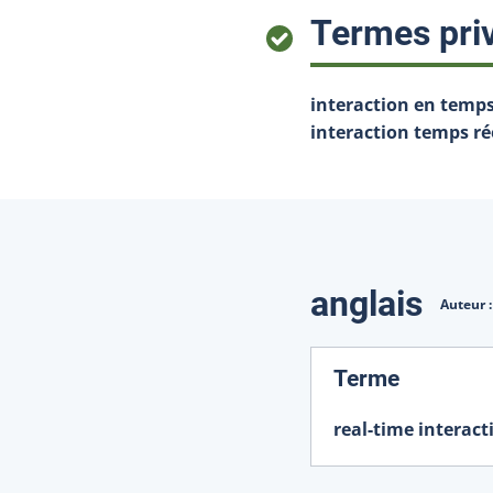
Termes priv
interaction en temps
interaction temps ré
Traduction
anglais
Auteur 
:
Terme
real-time interact