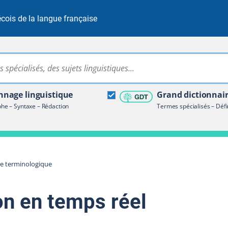
cois de la langue française
Rechercher dans tout le site
ire terminologique
nage linguistique
Grand dictionnai
e – Syntaxe – Rédaction
Termes spécialisés – Défi
re terminologique
on en temps réel