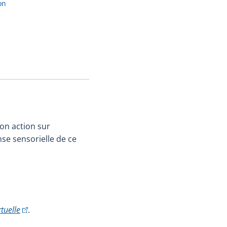
on
son action sur
onse sensorielle de ce
(Cet hyperlien externe s'ouvrira dans une nouvelle fen
rtuelle
.