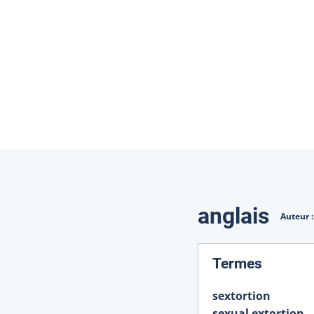
Traduction
anglais
Auteur 
:
Termes
sextortion
sexual extortion