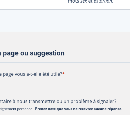
mots
sex
et
extortion
.
la page ou suggestion
te page vous a-t-elle été utile?
e page vous a-t-elle été utile?
*
aire à nous transmettre ou un problème à signaler?
nseignement personnel.
Prenez note que vous ne recevrez aucune réponse
.