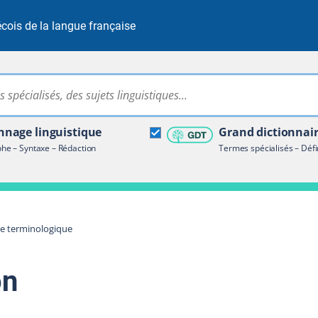
cois de la langue française
Rechercher dans tout le site
ire terminologique
nage linguistique
Grand dictionnai
e – Syntaxe – Rédaction
Termes spécialisés – Défi
re terminologique
on