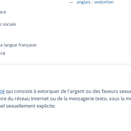
Accéder à la fiche en
anglais :
sextortion
ace
e sociale
la langue française
018
ité
qui consiste à extorquer de l'argent ou des faveurs sexu
aire du réseau Internet ou de la messagerie texto, sous la 
l sexuellement explicite.