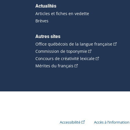
Actualités
Articles et fiches en vedette
Brèves
Autres sites
(Cet hype
Office québécois de la langue française
(Cet hyperlien externe
Commission de toponymie
(Cet hyperlien ext
Concours de créativité lexicale
(Cet hyperlien externe s'ouvr
Mérites du français
(Cet hyperlien externe s'ouvr
Accessibilité
Accès à l’information