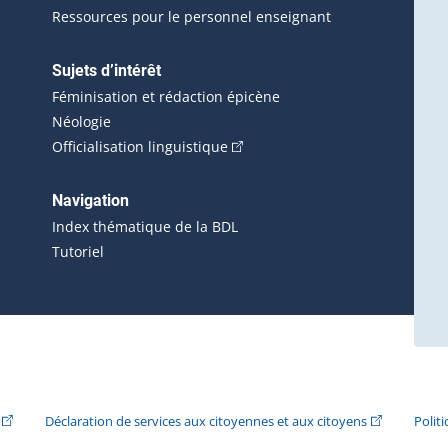
Ressources pour le personnel enseignant
Sujets d’intérêt
Féminisation et rédaction épicène
Néologie
(Cet hyperlien externe s'ouvrira 
Officialisation linguistique
rlien externe s'ouvrira dans une nouvelle fenêtre.)
 s'ouvrira dans une nouvelle fenêtre.)
erne s'ouvrira dans une nouvelle fenêtre.)
Navigation
ira dans une nouvelle fenêtre.)
Index thématique de la BDL
Tutoriel
ira dans une nouvelle fenêtre.)
(Cet hyperlien externe s'ouvrira dans une nouvelle fenêtre.)
(Cet hyperlie
Déclaration de services aux citoyennes et aux citoyens
Polit