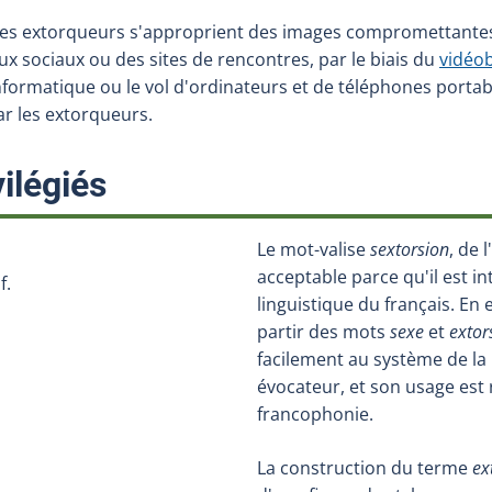
les extorqueurs s'approprient des images compromettantes 
ux sociaux ou des sites de rencontres, par le biais du
vidéo
informatique ou le vol d'ordinateurs et de téléphones porta
ar les extorqueurs.
:
ilégiés
Le mot-valise
sextorsion
, de 
acceptable parce qu'il est i
f.
linguistique du français. En 
partir des mots
sexe
et
extor
facilement au système de la l
évocateur, et son usage est
francophonie.
La construction du terme
ex