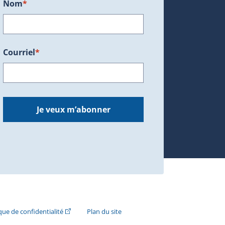
Nom
*
Courriel
*
dans une nouvelle fenêtre.)
Je veux m’abonner
n externe s'ouvrira dans une nouvelle fenêtre.)
(Cet hyperlien externe s'ouvrira dans une nouvelle fenê
ique de confidentialité
Plan du site