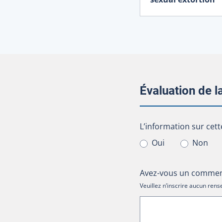
Évaluation de 
L’information sur cet
L’information sur cett
Oui
Non
Avez-vous un comment
Veuillez n’inscrire aucun re