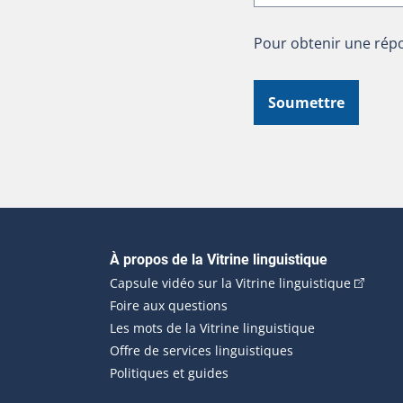
Pour obtenir une répo
Soumettre
Navigation principale
À propos de la Vitrine linguistique
(Cet hyp
Capsule vidéo sur la Vitrine linguistique
Foire aux questions
Les mots de la Vitrine linguistique
Offre de services linguistiques
Politiques et guides