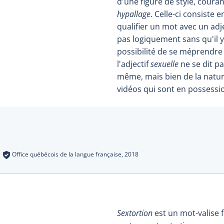
d'une figure de style, coura
hypallage
. Celle-ci consiste 
qualifier un mot avec un adje
pas logiquement sans qu'il y
possibilité de se méprendre s
l'adjectif
sexuelle
ne se dit pa
même, mais bien de la natu
vidéos qui sont en possessi
s
:
Office québécois de la langue française,
2018
Sextortion
est un mot-valise 