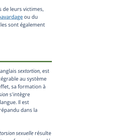
de leurs victimes,
bavardage
ou du
bles sont également
l'anglais
sextortion
, est
ntégrable au système
effet, sa formation à
sion
s'intègre
angue. Il est
 répandu dans la
torsion sexuelle
résulte