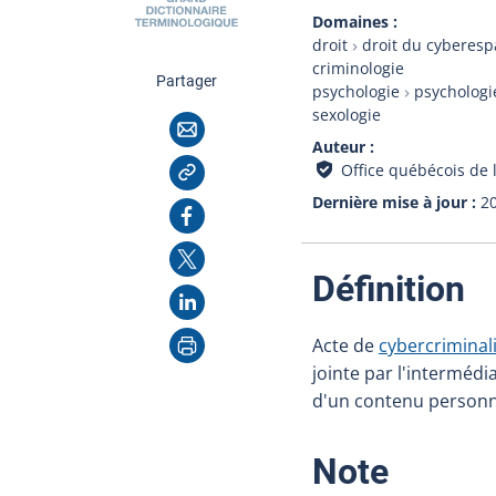
Domaines
droit
droit du cyberesp
criminologie
cette page
Partager
psychologie
psychologi
sexologie
Courriel
Auteur
Copier l'adresse
Office québécois de 
Dernière mise à jour
2
Facebook
X
:
Définition
LinkedIn
Imprimer
Acte de
cybercriminal
jointe par l'intermédi
d'un contenu personne
:
Note