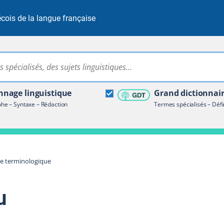
cois de la langue française
Rechercher dans tout le site
ire terminologique
nage linguistique
Grand dictionnai
e – Syntaxe – Rédaction
Termes spécialisés – Défi
re terminologique
u