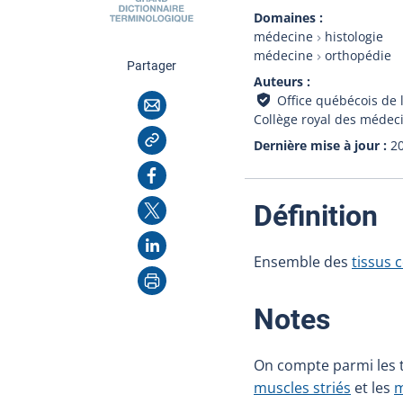
Domaines
médecine
histologie
médecine
orthopédie
cette page
Partager
Auteurs
Courriel
Office québécois de 
Collège royal des médec
Copier l'adresse
Dernière mise à jour
2
Facebook
X
:
Définition
LinkedIn
Ensemble des
tissus 
Imprimer
:
Notes
On compte parmi les t
muscles striés
et les
m