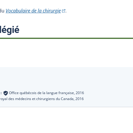
(Cet hyperlien externe s'ouvrira da
 du
Vocabulaire de la chirurgie
.
:
légié
s
 :
Office québécois de la langue française,
2016
royal des médecins et chirurgiens du Canada,
2016