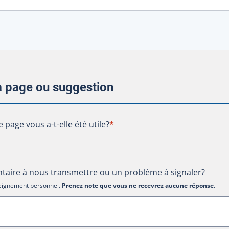
la page ou suggestion
te page vous a-t-elle été utile?
e page vous a-t-elle été utile?
*
aire à nous transmettre ou un problème à signaler?
nseignement personnel.
Prenez note que vous ne recevrez aucune réponse
.