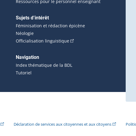
Ressources pour le personnel enseignant
Sujets d’intérêt
Féminisation et rédaction épicène
Néologie
(Cet hyperlien externe s'ouvrira 
Officialisation linguistique
rlien externe s'ouvrira dans une nouvelle fenêtre.)
 s'ouvrira dans une nouvelle fenêtre.)
erne s'ouvrira dans une nouvelle fenêtre.)
Navigation
ira dans une nouvelle fenêtre.)
Index thématique de la BDL
Tutoriel
ira dans une nouvelle fenêtre.)
(Cet hyperlien externe s'ouvrira dans une nouvelle fenêtre.)
(Cet hyperlie
Déclaration de services aux citoyennes et aux citoyens
Polit