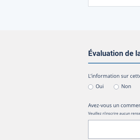
Évaluation de 
L’information sur cet
L’information sur cett
Oui
Non
Avez-vous un comment
Veuillez n’inscrire aucun re