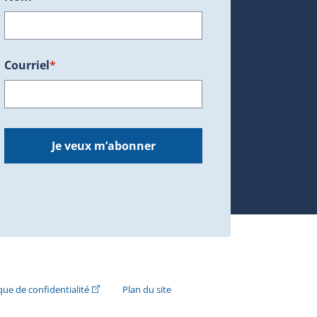
Courriel
*
dans une nouvelle fenêtre.)
Je veux m’abonner
n externe s'ouvrira dans une nouvelle fenêtre.)
(Cet hyperlien externe s'ouvrira dans une nouvelle fenê
ique de confidentialité
Plan du site