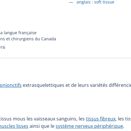
Accéder à la fiche en
anglais :
soft tissue
la langue française
ins et chirurgiens du Canada
016
conjonctifs
extrasquelettiques et de leurs variétés différenci
issus mous les vaisseaux sanguins, les
tissus fibreux
, les t
uscles lisses
ainsi que le
système nerveux périphérique
.