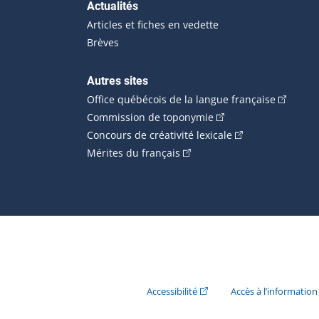
Actualités
Articles et fiches en vedette
Brèves
Autres sites
(Cet hype
Office québécois de la langue française
(Cet hyperlien externe
Commission de toponymie
(Cet hyperlien ext
Concours de créativité lexicale
(Cet hyperlien externe s'ouvr
Mérites du français
(Cet hyperlien externe s'ouvr
Accessibilité
Accès à l’information