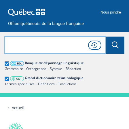
Passer à la recherche
Passer au contenu
Passer à la navigation
Nous joindre
Office québécois de la langue française
Rechercher dans tout le site
Lancer 
Consulter l'
Historique
de recherche
Grand dictionnaire terminologique
Banque de dépannage linguistique
Restreindre aux termes
Grammaire – Orthographe – Syntaxe – Rédaction
Grand dictionnaire terminologique
Termes spécialisés – Définitions – Traductions
Accueil