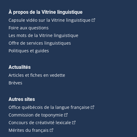
Navigation principale
À propos de la Vitrine linguistique
(Cet hyperlien externe
Capsule vidéo sur la Vitrine linguistique
Foire aux questions
Les mots de la Vitrine linguistique
Offre de services linguistiques
Politiques et guides
Actualités
Articles et fiches en vedette
Brèves
Autres sites
(Cet hyperlien externe 
Office québécois de la langue française
(Cet hyperlien externe s'ouvrira dan
Commission de toponymie
(Cet hyperlien externe s'ouvrira
Concours de créativité lexicale
(Cet hyperlien externe s'ouvrira dans une n
Mérites du français