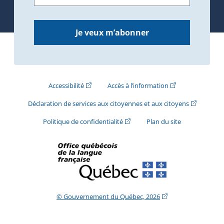
Je veux m’abonner
(Cet hyperlien externe s'ouvrira dans une nouve
(Cet hyperlien exte
Accessibilité
Accès à l’information
(Cet hyperli
Déclaration de services aux citoyennes et aux citoyens
(Cet hyperlien externe s'ouvrira d
Politique de confidentialité
Plan du site
(Cet hyperlien extern
© Gouvernement du Québec, 2026