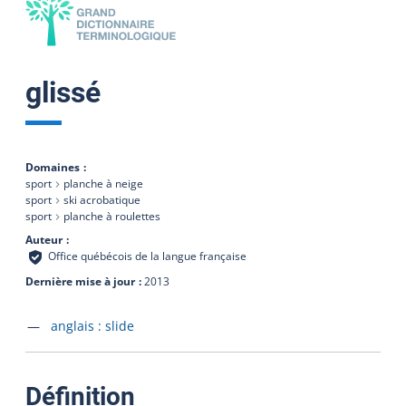
glissé
Domaines
sport
planche à neige
sport
ski acrobatique
sport
planche à roulettes
Auteur
Office québécois de la langue française
Dernière mise à jour
2013
Accéder à la fiche en
anglais :
slide
:
Définition