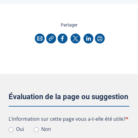
cette page
Partager
Copier l'adresse
Imprimer
Courriel
Facebook
X
LinkedIn
Évaluation de la page ou suggestion
L’information sur cette page vous a-t-elle été utile?
L’information sur cette page vous a-t-elle été utile?
*
Oui
Non