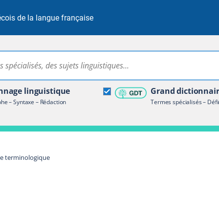
cois de la langue française
Rechercher dans tout le site
ire terminologique
nage linguistique
Grand dictionnai
e – Syntaxe – Rédaction
Termes spécialisés – Défi
re terminologique