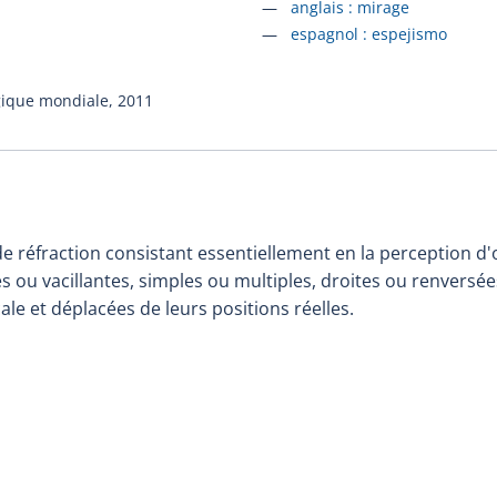
Accéder à la fiche en
anglais :
mirage
Accéder à la fiche en
espagnol :
espejismo
gique mondiale,
2011
réfraction consistant essentiellement en la perception d'
s ou vacillantes, simples ou multiples, droites ou renversé
cale et déplacées de leurs positions réelles.