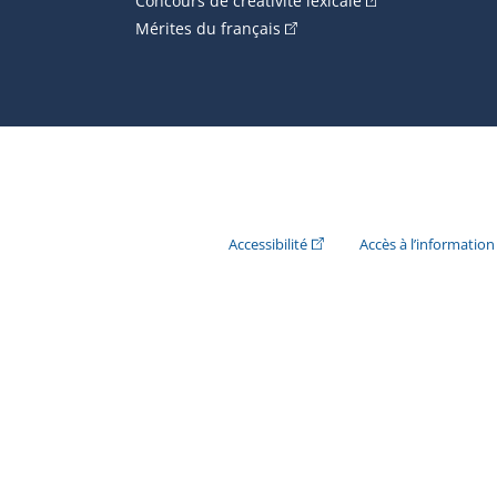
Concours de créativité lexicale
(Cet hyperlien externe s'ouvr
Mérites du français
(Cet hyperlien externe s'ouvr
Accessibilité
Accès à l’information