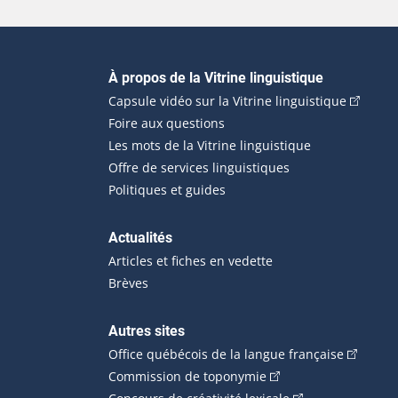
Navigation principale
À propos de la Vitrine linguistique
(Cet hyp
Capsule vidéo sur la Vitrine linguistique
Foire aux questions
Les mots de la Vitrine linguistique
Offre de services linguistiques
Politiques et guides
Actualités
Articles et fiches en vedette
Brèves
Autres sites
(Cet hype
Office québécois de la langue française
(Cet hyperlien externe
Commission de toponymie
(Cet hyperlien ext