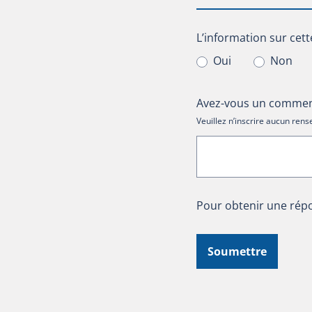
L’information sur cet
L’information sur cett
Oui
Non
Avez-vous un comment
Veuillez n’inscrire aucun re
Pour obtenir une répo
Soumettre