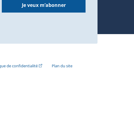
Je veux m’abonner
n externe s'ouvrira dans une nouvelle fenêtre.)
(Cet hyperlien externe s'ouvrira dans une nouvelle fenê
ique de confidentialité
Plan du site
e s'ouvrira dans une nouvelle fenêtre.)