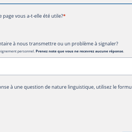
te page vous a-t-elle été utile?
e page vous a-t-elle été utile?
*
aire à nous transmettre ou un problème à signaler?
nseignement personnel.
Prenez note que vous ne recevrez aucune réponse
.
nse à une question de nature linguistique, utilisez le formu