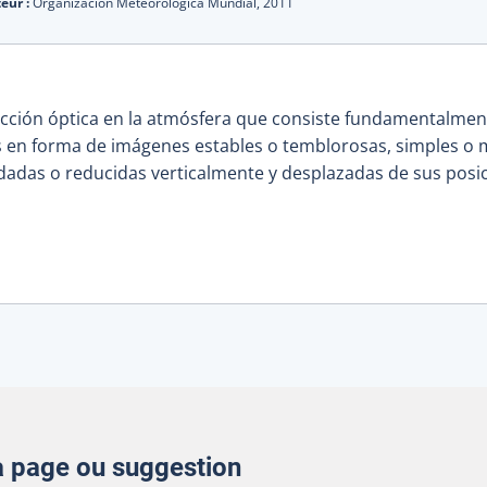
eur :
Organización Meteorológica Mundial,
2011
ción óptica en la atmósfera que consiste fundamentalment
s en forma de imágenes estables o temblorosas, simples o m
ndadas o reducidas verticalmente y desplazadas de sus posic
la page ou suggestion