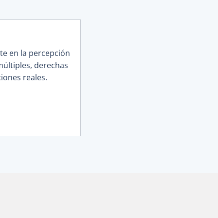
e en la percepción
últiples, derechas
iones reales.