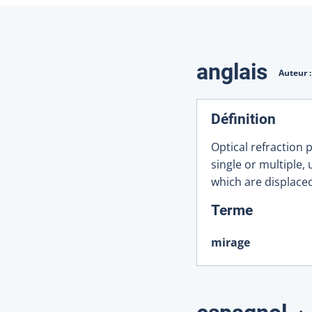
Traduction
anglais
Auteur 
Définition
Optical refraction
single or multiple,
which are displaced
:
Terme
mirage