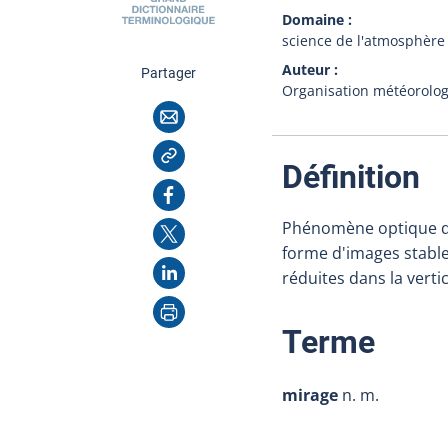
Domaine
science de l'atmosphère
Auteur
cette page
Partager
Organisation météorolo
Courriel
Copier l'adresse
:
Définition
Facebook
Phénomène optique de 
X
forme d'images stable
LinkedIn
réduites dans la verti
Imprimer
:
Terme
mirage
n. m.