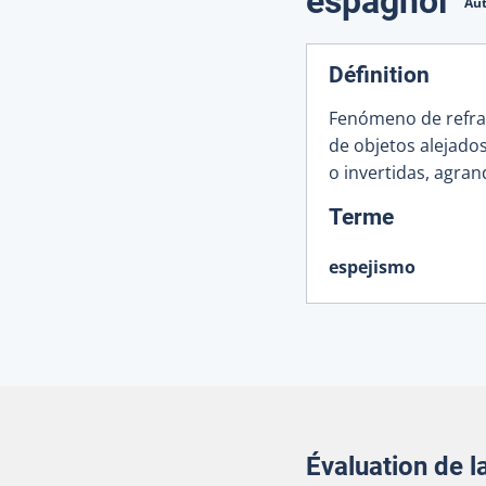
espagnol
Aut
Définition
Fenómeno de refrac
de objetos alejado
o invertidas, agra
:
Terme
espejismo
Évaluation de 